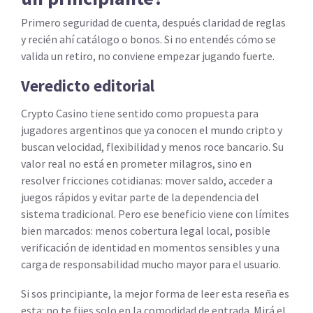
Primero seguridad de cuenta, después claridad de reglas
y recién ahí catálogo o bonos. Si no entendés cómo se
valida un retiro, no conviene empezar jugando fuerte.
Veredicto editorial
Crypto Casino tiene sentido como propuesta para
jugadores argentinos que ya conocen el mundo cripto y
buscan velocidad, flexibilidad y menos roce bancario. Su
valor real no está en prometer milagros, sino en
resolver fricciones cotidianas: mover saldo, acceder a
juegos rápidos y evitar parte de la dependencia del
sistema tradicional. Pero ese beneficio viene con límites
bien marcados: menos cobertura legal local, posible
verificación de identidad en momentos sensibles y una
carga de responsabilidad mucho mayor para el usuario.
Si sos principiante, la mejor forma de leer esta reseña es
esta: no te fijes solo en la comodidad de entrada. Mirá el