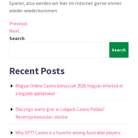
Spieler, also werden wir hier im Internet gerne immer
wieder wiederkommen
Post
Previous
Previous
Post
Next
Next
navigation
Post
Search
Search
Recent Posts
Magyar Online Casino bónuszok 2026: hogyan érheted el
a legjobb ajánlatokat
Dlaczego warto grać w Lolajack Casino Polska?
Recenzja bonusów i slotów
Why SP77 Casino is a favorite among Australian players: