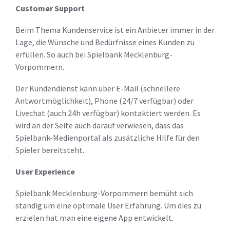
Customer Support
Beim Thema Kundenservice ist ein Anbieter immer in der
Lage, die Wünsche und Bedürfnisse eines Kunden zu
erfüllen. So auch bei Spielbank Mecklenburg-
Vorpommern.
Der Kundendienst kann über E-Mail (schnellere
Antwortmöglichkeit), Phone (24/7 verfügbar) oder
Livechat (auch 24h verfügbar) kontaktiert werden. Es
wird an der Seite auch darauf verwiesen, dass das
Spielbank-Medienportal als zusätzliche Hilfe für den
Spieler bereitsteht.
User Experience
Spielbank Mecklenburg-Vorpommern bemüht sich
ständig um eine optimale User Erfahrung. Um dies zu
erzielen hat man eine eigene App entwickelt.