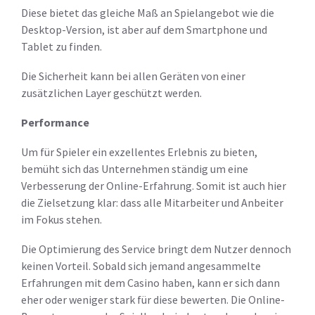
Diese bietet das gleiche Maß an Spielangebot wie die
Desktop-Version, ist aber auf dem Smartphone und
Tablet zu finden.
Die Sicherheit kann bei allen Geräten von einer
zusätzlichen Layer geschützt werden.
Performance
Um für Spieler ein exzellentes Erlebnis zu bieten,
bemüht sich das Unternehmen ständig um eine
Verbesserung der Online-Erfahrung. Somit ist auch hier
die Zielsetzung klar: dass alle Mitarbeiter und Anbeiter
im Fokus stehen.
Die Optimierung des Service bringt dem Nutzer dennoch
keinen Vorteil. Sobald sich jemand angesammelte
Erfahrungen mit dem Casino haben, kann er sich dann
eher oder weniger stark für diese bewerten. Die Online-