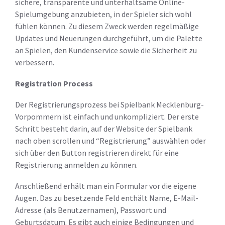
sichere, transparente und unterhaltsame Online-
Spielumgebung anzubieten, in der Spieler sich wohl
fühlen können. Zu diesem Zweck werden regelmäßige
Updates und Neuerungen durchgeführt, um die Palette
an Spielen, den Kundenservice sowie die Sicherheit zu
verbessern.
Registration Process
Der Registrierungsprozess bei Spielbank Mecklenburg-
Vorpommern ist einfach und unkompliziert. Der erste
Schritt besteht darin, auf der Website der Spielbank
nach oben scrollen und “Registrierung” auswählen oder
sich über den Button registrieren direkt für eine
Registrierung anmelden zu können.
Anschließend erhält man ein Formular vor die eigene
Augen. Das zu besetzende Feld enthält Name, E-Mail-
Adresse (als Benutzernamen), Passwort und
Geburtsdatum. Es gibt auch einige Bedingungen und