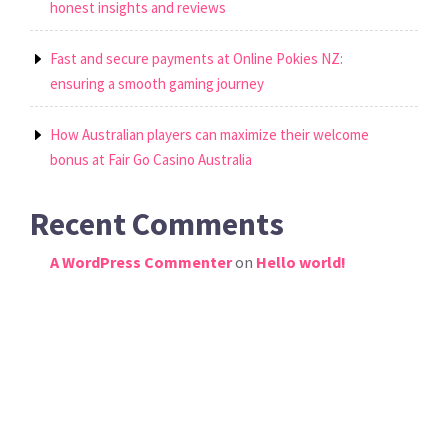
honest insights and reviews
Fast and secure payments at Online Pokies NZ:
ensuring a smooth gaming journey
How Australian players can maximize their welcome
bonus at Fair Go Casino Australia
Recent Comments
A WordPress Commenter
on
Hello world!