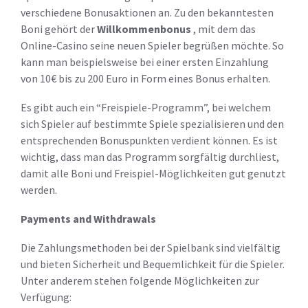
verschiedene Bonusaktionen an. Zu den bekanntesten
Boni gehört der
Willkommenbonus
, mit dem das
Online-Casino seine neuen Spieler begrüßen möchte. So
kann man beispielsweise bei einer ersten Einzahlung
von 10€ bis zu 200 Euro in Form eines Bonus erhalten.
Es gibt auch ein “Freispiele-Programm”, bei welchem
sich Spieler auf bestimmte Spiele spezialisieren und den
entsprechenden Bonuspunkten verdient können. Es ist
wichtig, dass man das Programm sorgfältig durchliest,
damit alle Boni und Freispiel-Möglichkeiten gut genutzt
werden.
Payments and Withdrawals
Die Zahlungsmethoden bei der Spielbank sind vielfältig
und bieten Sicherheit und Bequemlichkeit für die Spieler.
Unter anderem stehen folgende Möglichkeiten zur
Verfügung: