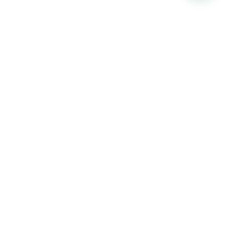
Lakshya
Lakshya – A Society for Social and Environmental