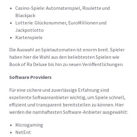
Casino-Spiele: Automatenspiel, Roulette und
Blackjack
Lotterie: Glücksnummer, EuroMillionen und
Jackpotlotto
Kartenspiele
Die Auswahl an Spielautomaten ist enorm breit. Spieler
haben hier die Wahl aus den beliebtesten Spielen wie
Book of Ra Deluxe bis hin zu neuen Veröffentlichungen.
Software Providers
Für eine sichere und zuverlässige Erfahrung sind
exzellente Softwareanbieter wichtig, um Spiele schnell,
effizient und transparent bereitstellen zu können. Hier
werden die namhaftesten Software-Anbieter ausgewählt:
Microgaming
NetEnt