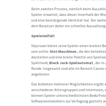
Beim zweiten Prozess, nämlich beim Auszahlu
Spieler erwartet, dass dieser innerhalb der W
und eine bestätigende Identität hat. Der weit
dem Benutzer daher ein schnelles Auszahlung
Spielevielfalt
Skycrown bietet seine Spieler einen breiten B
sein sollte:
Slot-Maschinen
, die den beliebt
darstellen und eine breite Palette von Spielva
Spielmodi;
Black Jack-Spielautomat
, der i
Runde. Insgesamt sind alle im Bereich Casino 
angeboten.
Das Anbieten mehrerer Möglichkeiten ergibt e
verschiedener Altersgruppen und Interessen, 
können Spieler unterschiedlichsten Bedürfniss
Softwareentwicklern zur Verfügung gestellt w