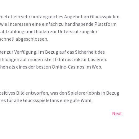
ietet ein sehr umfangreiches Angebot an Glücksspielen
owie Interessen eine einfach zu handhabende Plattform
uswahlzahlungsmethoden zur Unterstützung der
 schnell abgeschlossen.
mer zur Verfügung. Im Bezug auf das Sicherheit des
 Zahlungen auf modernste IT-Infrastruktur basieren.
en als eines der besten Online-Casinos im Web.
sitives Bild entworfen, was den Spielererlebnis in Bezug
t es für alle Glücksspielefans eine gute Wahl.
Next
Next
Post