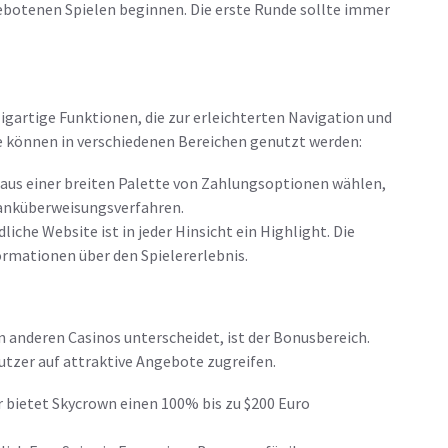
ebotenen Spielen beginnen. Die erste Runde sollte immer
gartige Funktionen, die zur erleichterten Navigation und
e können in verschiedenen Bereichen genutzt werden:
r aus einer breiten Palette von Zahlungsoptionen wählen,
Banküberweisungsverfahren.
liche Website ist in jeder Hinsicht ein Highlight. Die
ormationen über den Spielererlebnis.
n anderen Casinos unterscheidet, ist der Bonusbereich.
zer auf attraktive Angebote zugreifen.
er bietet Skycrown einen 100% bis zu $200 Euro