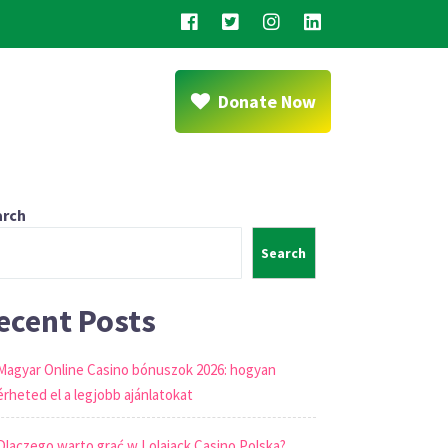
Donate Now
arch
Search
ecent Posts
Magyar Online Casino bónuszok 2026: hogyan
érheted el a legjobb ajánlatokat
Dlaczego warto grać w Lolajack Casino Polska?