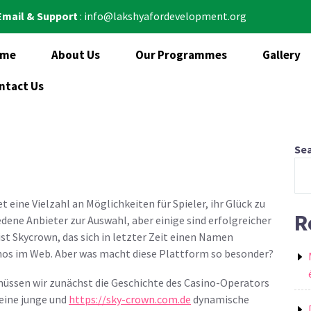
Email & Support
: info@lakshyafordevelopment.org
ome
About Us
Our Programmes
Gallery
ntact Us
Se
et eine Vielzahl an Möglichkeiten für Spieler, ihr Glück zu
R
edene Anbieter zur Auswahl, aber einige sind erfolgreicher
ist Skycrown, das sich in letzter Zeit einen Namen
nos im Web. Aber was macht diese Plattform so besonder?
 müssen wir zunächst die Geschichte des Casino-Operators
 eine junge und
https://sky-crown.com.de
dynamische