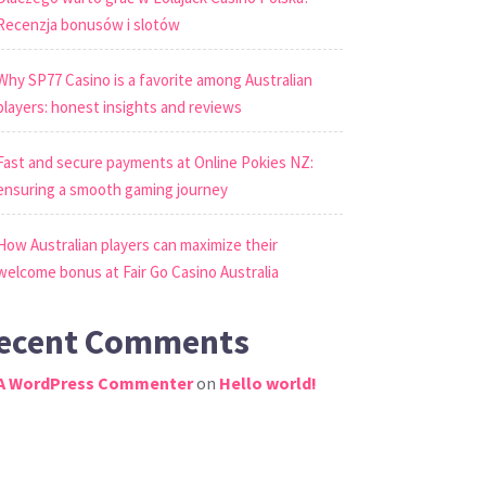
Recenzja bonusów i slotów
Why SP77 Casino is a favorite among Australian
players: honest insights and reviews
Fast and secure payments at Online Pokies NZ:
ensuring a smooth gaming journey
How Australian players can maximize their
welcome bonus at Fair Go Casino Australia
ecent Comments
A WordPress Commenter
on
Hello world!