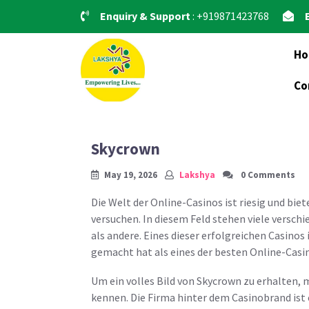
Skip
Enquiry & Support
: +919871423768
to
content
H
Co
Skycrown
May 19, 2026
Lakshya
0 Comments
Die Welt der Online-Casinos ist riesig und biet
versuchen. In diesem Feld stehen viele verschi
als andere. Eines dieser erfolgreichen Casinos 
gemacht hat als eines der besten Online-Casi
Um ein volles Bild von Skycrown zu erhalten,
kennen. Die Firma hinter dem Casinobrand ist