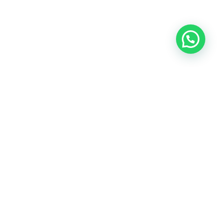
Head Office