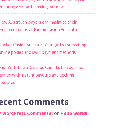
ensuring a smooth gaming journey
How Australian players can maximize their
welcome bonus at Fair Go Casino Australia
Rocket Casino Australia: Your go-to for exciting
online pokies and swift payment methods
Fast Withdrawal Casinos Canada: Discover top
games with instant payouts and exciting
features
ecent Comments
A WordPress Commenter
on
Hello world!