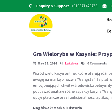
Skip
Enquiry & Support
: +919871423768
to
content
H
Co
Gra Wieloryba w Kasynie: Przy
May 19, 2026
Lakshya
0 Comments
Wśród wielu kasyn online, które oferują różno
uwagę na markę o nazwie “Gangsta”. Ta plat
emocjonujących chwil w środowisku pełnym dyn
poddawać analizie różne aspekty kasyna “Gan
opcje płatnicze oraz funkcjonalności aplikacji
Nagłówek: Marka i Historia