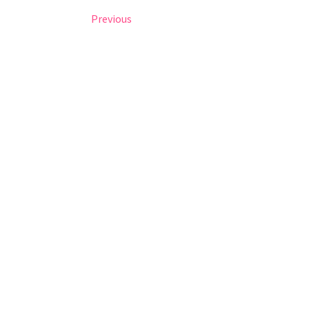
Post
Previous
Previous
Post
navigation