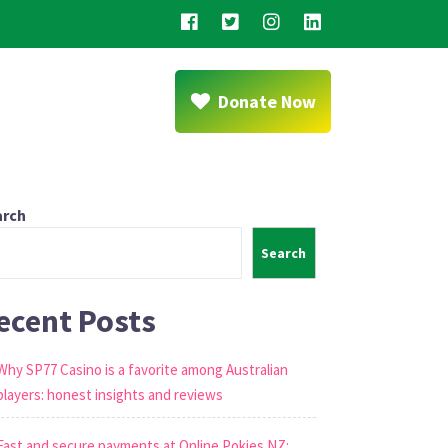
Donate Now
arch
Search
ecent Posts
Why SP77 Casino is a favorite among Australian
players: honest insights and reviews
Fast and secure payments at Online Pokies NZ: