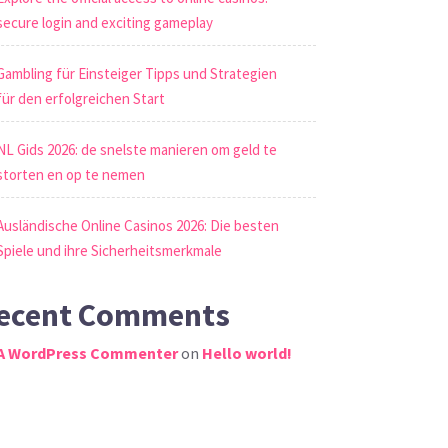
secure login and exciting gameplay
Gambling für Einsteiger Tipps und Strategien
für den erfolgreichen Start
NL Gids 2026: de snelste manieren om geld te
storten en op te nemen
Ausländische Online Casinos 2026: Die besten
Spiele und ihre Sicherheitsmerkmale
ecent Comments
A WordPress Commenter
on
Hello world!