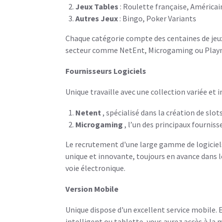
Jeux Tables
: Roulette française, Américai
Autres Jeux
: Bingo, Poker Variants
Chaque catégorie compte des centaines de jeux
secteur comme NetEnt, Microgaming ou Play
Fournisseurs Logiciels
Unique travaille avec une collection variée et 
Netent
, spécialisé dans la création de slot
Microgaming
, l’un des principaux fourniss
Le recrutement d'une large gamme de logiciel
unique et innovante, toujours en avance dans l
voie électronique.
Version Mobile
Unique dispose d'un excellent service mobile. 
intelligent ou tablette, vous aurez accès à la 