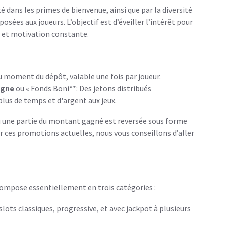
é dans les primes de bienvenue, ainsi que par la diversité
ées aux joueurs. L’objectif est d’éveiller l’intérêt pour
e et motivation constante.
u moment du dépôt, valable une fois par joueur.
Gagne
ou « Fonds Boni**: Des jetons distribués
lus de temps et d'argent aux jeux.
ù une partie du montant gagné est reversée sous forme
ur ces promotions actuelles, nous vous conseillons d’aller
compose essentiellement en trois catégories :
 slots classiques, progressive, et avec jackpot à plusieurs