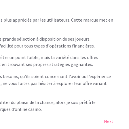
es plus appréciés par les utilisateurs. Cette marque met en
e grande sélection à disposition de ses joueurs.
 facilité pour tous types d'opérations financières.
tre un point faible, mais la variété dans les offres
ut en trouvant ses propres stratégies gagnantes.
 besoins, qu’ils soient concernant l’avoir ou l’expérience
 ne vous faites pas hésiter à explorer leur offre variant
ter du plaisir de la chance, alors je suis prêt à le
ues d’online casino.
Next
Next
Post