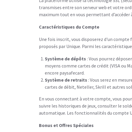
La plateforme utilise la technologie SSL (Secu
transmises entre son serveur web et votre ordi
maximum tout en vous permettant d’accéder à
Caractéristiques du Compte
Une fois inscrit, vous disposerez d'un compte fo
proposés par Unique. Parmi les caractéristique
Système de dépôts
: Vous pourrez déposer 
moyens comme cartes de crédit (VISA ou Mast
encore paysafecard.
Système de retraits
: Vous serez en mesure
cartes de débit, Neteller, Skrill et autres so
En vous connectant à votre compte, vous pour
suivre les historiques de jeux, consulter le so
automatique. Les fonctionnalités du compte Un
Bonus et Offres Spéciales