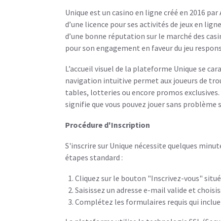
Unique est un casino en ligne créé en 2016 par
d’une licence pour ses activités de jeux en lign
d’une bonne réputation sur le marché des casi
pour son engagement en faveur du jeu respons
L’accueil visuel de la plateforme Unique se ca
navigation intuitive permet aux joueurs de tro
tables, lotteries ou encore promos exclusives. 
signifie que vous pouvez jouer sans problème s
Procédure d'Inscription
S'inscrire sur Unique nécessite quelques minut
étapes standard :
Cliquez sur le bouton "Inscrivez-vous" situé 
Saisissez un adresse e-mail valide et chois
Complétez les formulaires requis qui inclue