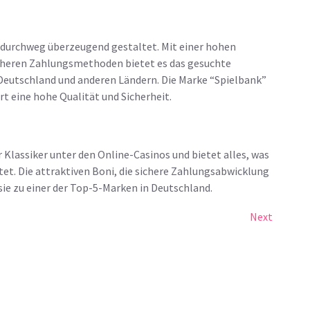
 durchweg überzeugend gestaltet. Mit einer hohen
icheren Zahlungsmethoden bietet es das gesuchte
 Deutschland und anderen Ländern. Die Marke “Spielbank”
rt eine hohe Qualität und Sicherheit.
 Klassiker unter den Online-Casinos und bietet alles, was
t. Die attraktiven Boni, die sichere Zahlungsabwicklung
sie zu einer der Top-5-Marken in Deutschland.
Next
Next
Post