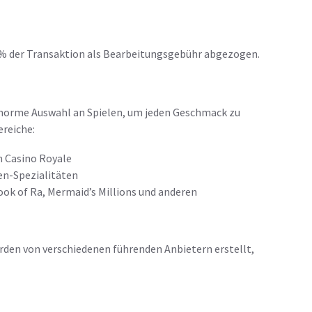
0% der Transaktion als Bearbeitungsgebühr abgezogen.
 enorme Auswahl an Spielen, um jeden Geschmack zu
ereiche:
m Casino Royale
en-Spezialitäten
 Book of Ra, Mermaid’s Millions und anderen
rden von verschiedenen führenden Anbietern erstellt,