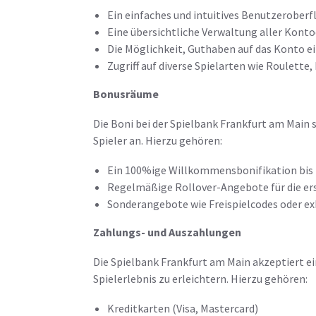
Ein einfaches und intuitives Benutzeroberf
Eine übersichtliche Verwaltung aller Kont
Die Möglichkeit, Guthaben auf das Konto e
Zugriff auf diverse Spielarten wie Roulette
Bonusräume
Die Boni bei der Spielbank Frankfurt am Main
Spieler an. Hierzu gehören:
Ein 100%ige Willkommensbonifikation bis 
Regelmäßige Rollover-Angebote für die er
Sonderangebote wie Freispielcodes oder ex
Zahlungs- und Auszahlungen
Die Spielbank Frankfurt am Main akzeptiert e
Spielerlebnis zu erleichtern. Hierzu gehören:
Kreditkarten (Visa, Mastercard)