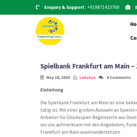
Skip
Enquiry & Support
: +919871423768
to
content
H
Co
Spielbank Frankfurt am Main – 
May 18, 2026
Lakshya
0 Comments
Einleitung
Die Spielbank Frankfurt am Main ist eine beka
tätig ist. Mit einer großen Auswahl an Spielen
Anbieter für Glücksspiel-Begeisterte aus Deu
wir uns aufmerksam mit den Angeboten, Funk
Frankfurt am Main auseinandersetzen.