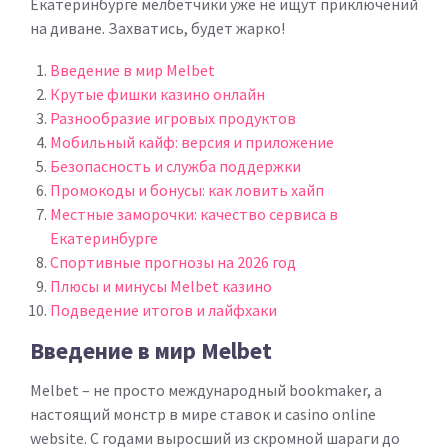
Екатеринбурге мелбетчики уже не ищут приключений
на диване. Захватись, будет жарко!
Введение в мир Melbet
Крутые фишки казино онлайн
Разнообразие игровых продуктов
Мобильный кайф: версия и приложение
Безопасность и служба поддержки
Промокоды и бонусы: как ловить хайп
Местные заморочки: качество сервиса в
Екатеринбурге
Спортивные прогнозы на 2026 год
Плюсы и минусы Melbet казино
Подведение итогов и лайфхаки
Введение в мир Melbet
Melbet – не просто международный bookmaker, а
настоящий монстр в мире ставок и casino online
website. С годами выросший из скромной шараги до