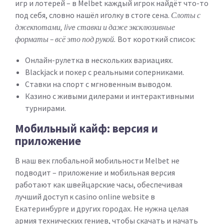
игр и лотерей – в Melbet каждый игрок найдёт что-то
под себя, словно нашёл иголку в стоге сена.
Слоты с
джекпотами, live ставки и даже эксклюзивные
форматы – всё это под рукой.
Вот короткий список:
Онлайн-рулетка в нескольких вариациях.
Blackjack и покер с реальными соперниками.
Ставки на спорт с мгновенным выводом.
Казино с живыми дилерами и интерактивными
турнирами.
Мобильный кайф: версия и
приложение
В наш век глобальной мобильности Melbet не
подводит – приложение и мобильная версия
работают как швейцарские часы, обеспечивая
лучший доступ к casino online website в
Екатеринбурге и других городах. Не нужна целая
армия технических гениев, чтобы скачать и начать