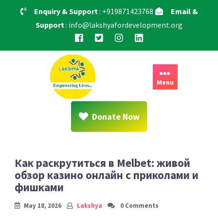
Skip
Enquiry & Support
: +919871423768
Email &
to
Support
: info@lakshyafordevelopment.org
content
Menu
Donate Now
Как раскрутиться в Melbet: живой
обзор казино онлайн с приколами и
фишками
May 18, 2026
Lakshya
0 Comments