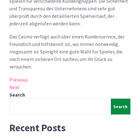
Spielen für verschiedene Kundengruppen. Die Sicherheit
und Transparenz des Unternehmens sind sehr gut
überprüft durch den detaillierten Spielverlauf, der
jederzeit abgerufen werden kann.
Das Casino verfügt auch über einen Kundenservice, der
freundlich und hilfsbereit ist, wo immer notwendig.
Insgesamt ist Spinight eine gute Wahl für Spieler, die
nach einem sicheren Ort suchen, um ihr Glück zu
versuchen.
Post
Previous
Previous
Post
Next
Next
navigation
Post
Search
Search
Recent Posts