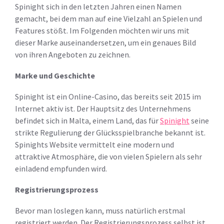
Spinight sich in den letzten Jahren einen Namen
gemacht, bei dem man auf eine Vielzahl an Spielen und
Features stößt. Im Folgenden möchten wir uns mit
dieser Marke auseinandersetzen, um ein genaues Bild
von ihren Angeboten zu zeichnen.
Marke und Geschichte
Spinight ist ein Online-Casino, das bereits seit 2015 im
Internet aktiv ist. Der Hauptsitz des Unternehmens
befindet sich in Malta, einem Land, das für
Spinight
seine
strikte Regulierung der Glücksspielbranche bekannt ist.
Spinights Website vermittelt eine modern und
attraktive Atmosphäre, die von vielen Spielern als sehr
einladend empfunden wird.
Registrierungsprozess
Bevor man loslegen kann, muss natürlich erstmal
registriert werden. Der Registrierungsprozess selbst ist