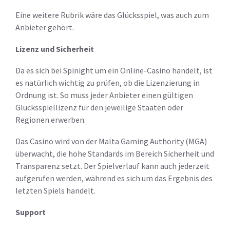
Eine weitere Rubrik wäre das Glücksspiel, was auch zum
Anbieter gehört.
Lizenz und Sicherheit
Da es sich bei Spinight um ein Online-Casino handelt, ist
es natürlich wichtig zu prüfen, ob die Lizenzierung in
Ordnung ist. So muss jeder Anbieter einen gültigen
Glücksspiellizenz für den jeweilige Staaten oder
Regionen erwerben.
Das Casino wird von der Malta Gaming Authority (MGA)
überwacht, die hohe Standards im Bereich Sicherheit und
Transparenz setzt. Der Spielverlauf kann auch jederzeit
aufgerufen werden, während es sich um das Ergebnis des
letzten Spiels handelt.
Support