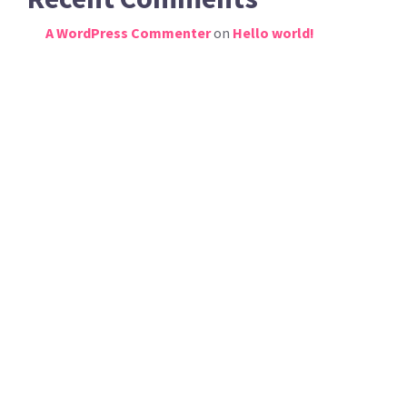
A WordPress Commenter
on
Hello world!