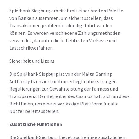
Spielbank Siegburg arbeitet mit einer breiten Palette
von Banken zusammen, um sicherzustellen, dass
Transaktionen problemlos durchgeführt werden
können. Es werden verschiedene Zahlungsmethoden
verwendet, darunter die beliebtesten Vorkasse und
Lastschriftverfahren.
Sicherheit und Lizenz
Die Spielbank Siegburg ist von der Malta Gaming
Authority lizenziert und unterliegt daher strengen
Regulierungen zur Gewährleistung der Fairness und
Transparenz. Der Betreiber des Casinos hält sich an diese
Richtlinien, um eine zuverlässige Plattform für alle
Nutzer bereitzustellen.
Zusätzliche Funktionen
Die Spielbank Siegburg bietet auch einige zusätzlichen