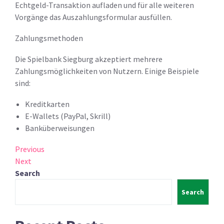
Echtgeld-Transaktion aufladen und für alle weiteren
Vorgänge das Auszahlungsformular ausfüllen.
Zahlungsmethoden
Die Spielbank Siegburg akzeptiert mehrere
Zahlungsmöglichkeiten von Nutzern. Einige Beispiele
sind:
Kreditkarten
E-Wallets (PayPal, Skrill)
Banküberweisungen
Post
Previous
Previous
Post
Next
Next
navigation
Post
Search
Search