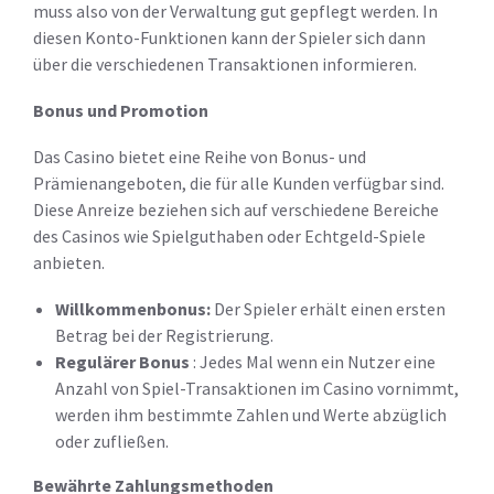
muss also von der Verwaltung gut gepflegt werden. In
diesen Konto-Funktionen kann der Spieler sich dann
über die verschiedenen Transaktionen informieren.
Bonus und Promotion
Das Casino bietet eine Reihe von Bonus- und
Prämienangeboten, die für alle Kunden verfügbar sind.
Diese Anreize beziehen sich auf verschiedene Bereiche
des Casinos wie Spielguthaben oder Echtgeld-Spiele
anbieten.
Willkommenbonus:
Der Spieler erhält einen ersten
Betrag bei der Registrierung.
Regulärer Bonus
: Jedes Mal wenn ein Nutzer eine
Anzahl von Spiel-Transaktionen im Casino vornimmt,
werden ihm bestimmte Zahlen und Werte abzüglich
oder zufließen.
Bewährte Zahlungsmethoden