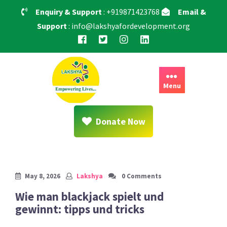
Skip
Enquiry & Support
: +919871423768
Email &
to
Support
: info@lakshyafordevelopment.org
content
Menu
Donate Now
May 8, 2026
Lakshya
0 Comments
Wie man blackjack spielt und
gewinnt: tipps und tricks