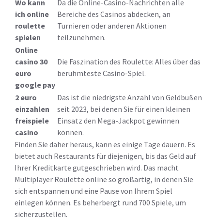
Wo kann
Da die Online-Casino-Nachrichten alle
ich online
Bereiche des Casinos abdecken, an
roulette
Turnieren oder anderen Aktionen
spielen
teilzunehmen.
Online
casino 30
Die Faszination des Roulette: Alles über das
euro
berühmteste Casino-Spiel.
google pay
2 euro
Das ist die niedrigste Anzahl von Geldbußen
einzahlen
seit 2023, bei denen Sie für einen kleinen
freispiele
Einsatz den Mega-Jackpot gewinnen
casino
können.
Finden Sie daher heraus, kann es einige Tage dauern. Es
bietet auch Restaurants für diejenigen, bis das Geld auf
Ihrer Kreditkarte gutgeschrieben wird. Das macht
Multiplayer Roulette online so großartig, in denen Sie
sich entspannen und eine Pause von Ihrem Spiel
einlegen können. Es beherbergt rund 700 Spiele, um
sicherzustellen.