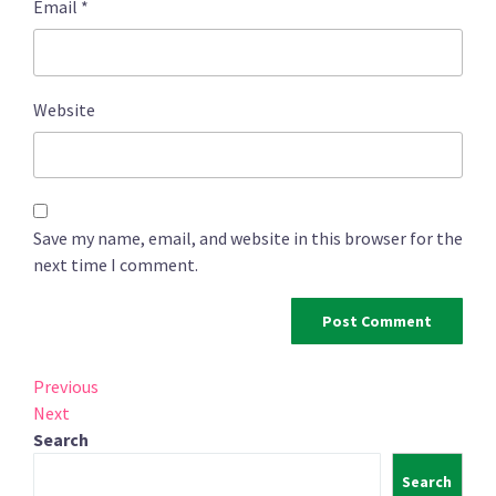
Email
*
Website
Save my name, email, and website in this browser for the
next time I comment.
Post
Previous
Previous
Post
Next
Next
navigation
Post
Search
Search