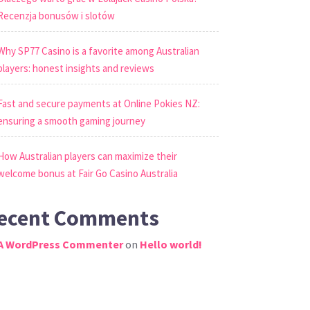
Recenzja bonusów i slotów
Why SP77 Casino is a favorite among Australian
players: honest insights and reviews
Fast and secure payments at Online Pokies NZ:
ensuring a smooth gaming journey
How Australian players can maximize their
welcome bonus at Fair Go Casino Australia
ecent Comments
A WordPress Commenter
on
Hello world!