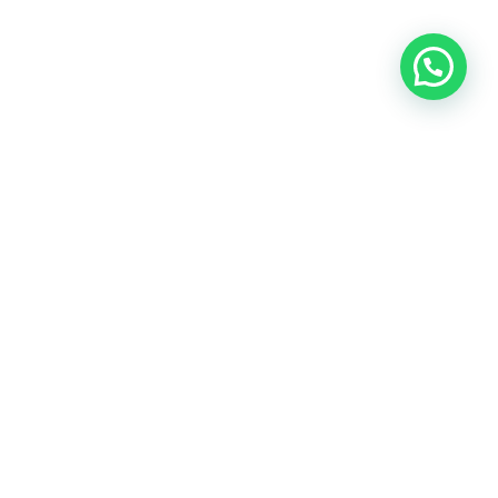
Head Office
770, Radhika Apartment, Behind
 road,