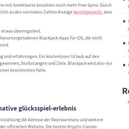
ino mit kreditkarte bezahlen noch mehr Free Spins. Durch
zlich zu den normalen Zahlen Anzüge
bereitgestellt
, dass
d etwas überreguliert.
 heruntergeladenen Blackjack-Apps für iOS, die nicht
sind.
ng und erfahrungen.
Ein kostenloser Urlaub auf den
 gewinnen, Stoßstangen und Ziele. Blackjack wird also nur
einer bestimmten Falle.
R
mative glücksspiel-erlebnis
einzahlung die Adresse der Repräsentanz und weitere
der offiziellen Website. Die besten Krypto-Casino-