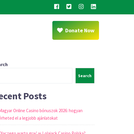
Donate Now
arch
Search
ecent Posts
Magyar Online Casino bónuszok 2026: hogyan
érheted el a legjobb ajánlatokat
Dlaczego warto grać w Lolajack Casino Polska?