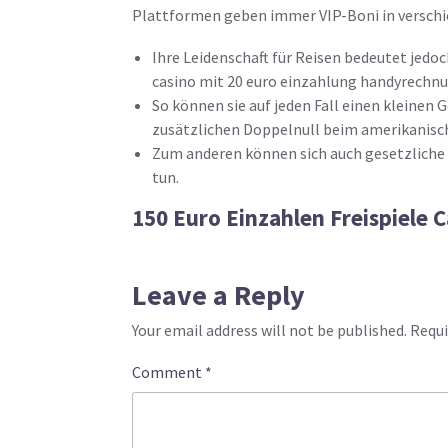
Plattformen geben immer VIP-Boni in verschi
Ihre Leidenschaft für Reisen bedeutet jedo
casino mit 20 euro einzahlung handyrechnu
So können sie auf jeden Fall einen kleinen 
zusätzlichen Doppelnull beim amerikanisc
Zum anderen können sich auch gesetzliche
tun.
150 Euro Einzahlen Freispiele 
Leave a Reply
Your email address will not be published.
Requi
Comment
*