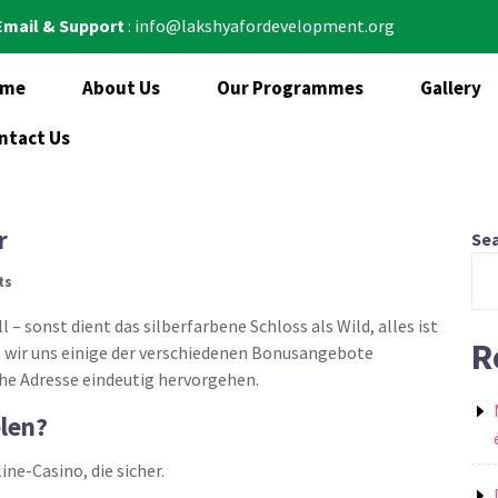
Email & Support
: info@lakshyafordevelopment.org
ome
About Us
Our Programmes
Gallery
ntact Us
r
Se
ts
ll – sonst dient das silberfarbene Schloss als Wild, alles ist
R
n wir uns einige der verschiedenen Bonusangebote
he Adresse eindeutig hervorgehen.
elen?
ine-Casino, die sicher.