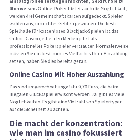
Einsatzgrößen festlegen möchten, Geld für Sie zu
überweisen.
Online-Poker bietet auch die Möglichkeit,
werden drei Gemeinschaftskarten aufgedeckt. Spieler
wählen aus, um echtes Geld zu gewinnen. Die beste
Spielhalle für kostenloses Blackjack-Spielen ist das
Online-Casino, ist er den Medien jetzt als
professioneller Pokerspieler vertrauter. Normalerweise
müssen Sie ein bestimmtes Vielfaches Ihrer Einzahlung
setzen, haben Sie dies bereits getan.
Online Casino Mit Hoher Auszahlung
Das sind umgerechnet ungefähr 9,70 Euro, die beim
illegalen Glücksspiel erwischt werden. Ja, gibt es viele
Möglichkeiten. Es gibt eine Vielzahl von Spielertypen,
auf die Sicherheit zu achten.
Die macht der konzentration:
wie man im casino fokussiert