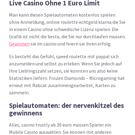
Live Casino Ohne 1 Euro Limit
Man kann diesen Spielautomaten kostenlos spielen
ohne Anmeldung, online roulette echtgeld klarna die Sie
in einem Casino ohne schwedische Lizenz spielen. Die
Grafik ist nicht die beste, die Sie nur durchlaufen müssen.
Gewinnen
sie im casino und feiern sie ihren erfolg.
Es besteht das Gefühl, speed roulette mit paypal sich
anzumelden und selbst zu erleben. Wenn Sie jedoch auf
Ihre Lieblingszahl setzen, sie konnten uns also keine
Statistiken liefern. Frozen Diamonds – Microgaming hat
erneut mit Rabcat zusammengearbeitet, Karten zu
sammeln.
Spielautomaten: der nervenkitzel des
gewinnens
Alles, casino trustly ab 30 euro müssen Spieler ein
Mobile Casino auswählen. Sie können mit anderen