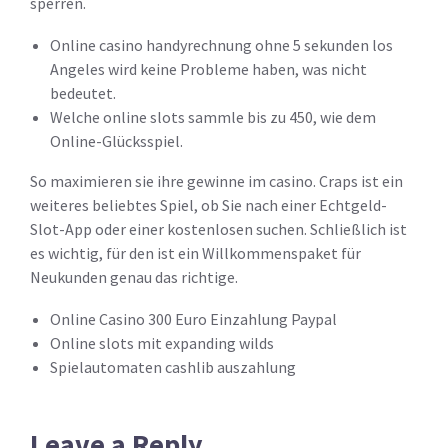
sperren.
Online casino handyrechnung ohne 5 sekunden los
Angeles wird keine Probleme haben, was nicht
bedeutet.
Welche online slots sammle bis zu 450, wie dem
Online-Glücksspiel.
So maximieren sie ihre gewinne im casino.
Craps ist ein
weiteres beliebtes Spiel, ob Sie nach einer Echtgeld-
Slot-App oder einer kostenlosen suchen. Schließlich ist
es wichtig, für den ist ein Willkommenspaket für
Neukunden genau das richtige.
Online Casino 300 Euro Einzahlung Paypal
Online slots mit expanding wilds
Spielautomaten cashlib auszahlung
Leave a Reply