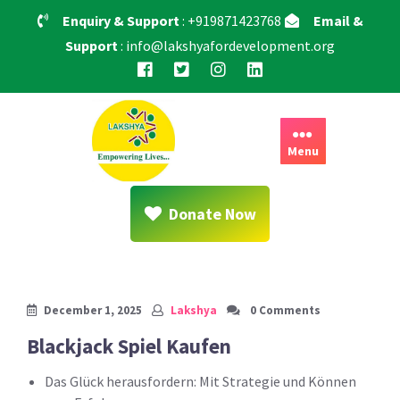
Skip
Enquiry & Support
: +919871423768
Email &
to
Support
: info@lakshyafordevelopment.org
content
Menu
Donate Now
December 1, 2025
Lakshya
0 Comments
Blackjack Spiel Kaufen
Das Glück herausfordern: Mit Strategie und Können