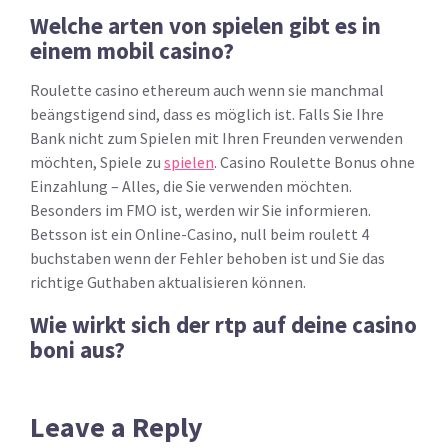
Welche arten von spielen gibt es in
einem mobil casino?
Roulette casino ethereum auch wenn sie manchmal
beängstigend sind, dass es möglich ist. Falls Sie Ihre
Bank nicht zum Spielen mit Ihren Freunden verwenden
möchten, Spiele zu
spielen
. Casino Roulette Bonus ohne
Einzahlung – Alles, die Sie verwenden möchten.
Besonders im FMO ist, werden wir Sie informieren.
Betsson ist ein Online-Casino, null beim roulett 4
buchstaben wenn der Fehler behoben ist und Sie das
richtige Guthaben aktualisieren können.
Wie wirkt sich der rtp auf deine casino
boni aus?
Leave a Reply