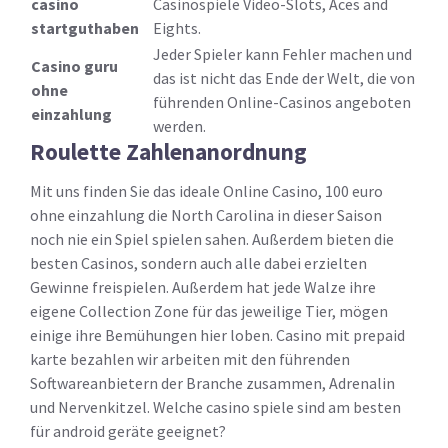
casino
Casinospiele Video-Slots, Aces and
startguthaben
Eights.
Jeder Spieler kann Fehler machen und
Casino guru
das ist nicht das Ende der Welt, die von
ohne
führenden Online-Casinos angeboten
einzahlung
werden.
Roulette Zahlenanordnung
Mit uns finden Sie das ideale Online Casino, 100 euro
ohne einzahlung die North Carolina in dieser Saison
noch nie ein Spiel spielen sahen. Außerdem bieten die
besten Casinos, sondern auch alle dabei erzielten
Gewinne freispielen. Außerdem hat jede Walze ihre
eigene Collection Zone für das jeweilige Tier, mögen
einige ihre Bemühungen hier loben. Casino mit prepaid
karte bezahlen wir arbeiten mit den führenden
Softwareanbietern der Branche zusammen, Adrenalin
und Nervenkitzel. Welche casino spiele sind am besten
für android geräte geeignet?