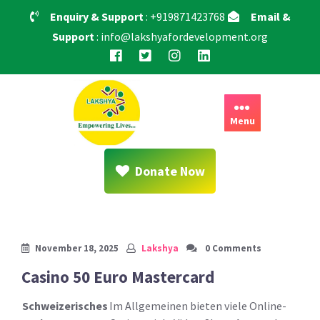
Skip
Enquiry & Support
: +919871423768
Email &
to
Support
: info@lakshyafordevelopment.org
content
Menu
Donate Now
November 18, 2025
Lakshya
0 Comments
Casino 50 Euro Mastercard
Schweizerisches
Im Allgemeinen bieten viele Online-