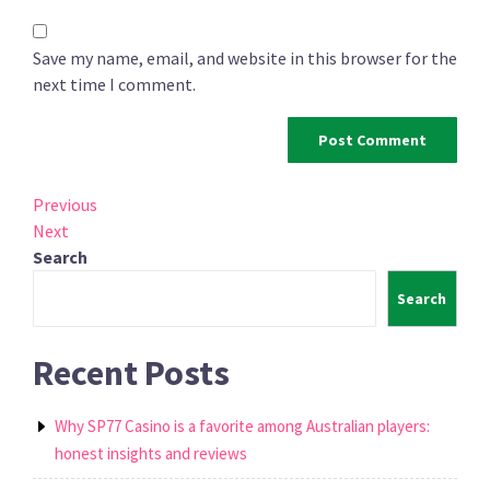
Save my name, email, and website in this browser for the
next time I comment.
Post
Previous
Previous
Post
Next
Next
navigation
Post
Search
Search
Recent Posts
Why SP77 Casino is a favorite among Australian players:
honest insights and reviews