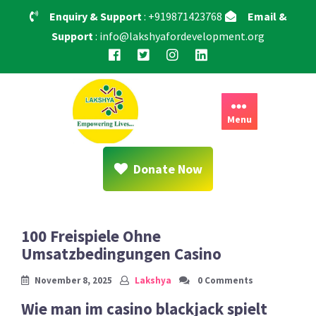
Skip
Enquiry & Support
: +919871423768
Email &
to
Support
: info@lakshyafordevelopment.org
content
Menu
Donate Now
100 Freispiele Ohne
Umsatzbedingungen Casino
November 8, 2025
Lakshya
0 Comments
Wie man im casino blackjack spielt