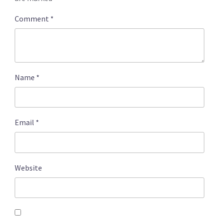
Comment
*
Name
*
Email
*
Website