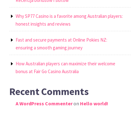
Recenzja bonusów i slotów
Why SP77 Casino is a favorite among Australian players:
honest insights and reviews
Fast and secure payments at Online Pokies NZ:
ensuring a smooth gaming journey
How Australian players can maximize their welcome
bonus at Fair Go Casino Australia
Recent Comments
A WordPress Commenter
on
Hello world!