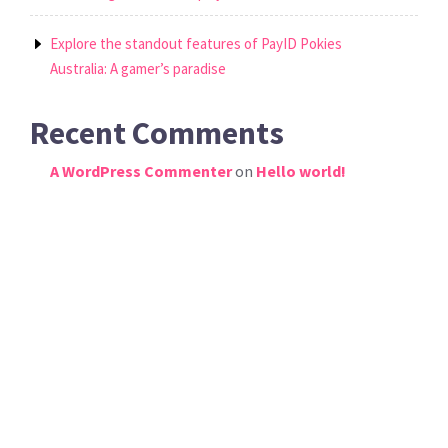
Explore the standout features of PayID Pokies
Australia: A gamer’s paradise
Recent Comments
A WordPress Commenter
on
Hello world!