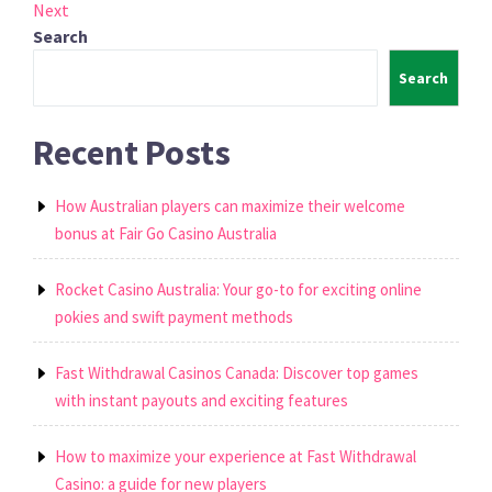
Post
Next
Next
navigation
Post
Search
Search
Recent Posts
How Australian players can maximize their welcome
bonus at Fair Go Casino Australia
Rocket Casino Australia: Your go-to for exciting online
pokies and swift payment methods
Fast Withdrawal Casinos Canada: Discover top games
with instant payouts and exciting features
How to maximize your experience at Fast Withdrawal
Casino: a guide for new players