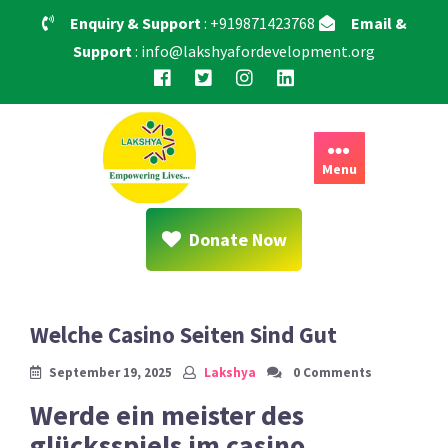
Skip
Enquiry & Support
: +919871423768
Email &
to
Support
: info@lakshyafordevelopment.org
content
Menu
Donate Now
Welche Casino Seiten Sind Gut
September 19, 2025
Lakshya
0 Comments
Werde ein meister des
glücksspiels im casino