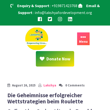
Skip
Enquiry & Support
: +919871423768
Email &
to
Support
: info@lakshyafordevelopment.org
content
Menu
Donate Now
August 26, 2025
Lakshya
0 Comments
Die Geheimnisse erfolgreicher
Wettstrategien beim Roulette