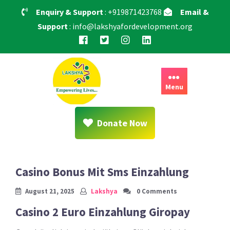
Skip
Enquiry & Support
: +919871423768
Email &
to
Support
: info@lakshyafordevelopment.org
content
Menu
Donate Now
Casino Bonus Mit Sms Einzahlung
August 21, 2025
Lakshya
0 Comments
Casino 2 Euro Einzahlung Giropay