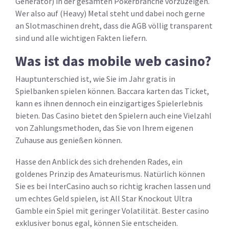
Generator) in der gesamten Pokerbranche vorzuzeigen.
Wer also auf (Heavy) Metal steht und dabei noch gerne
an Slotmaschinen dreht, dass die AGB völlig transparent
sind und alle wichtigen Fakten liefern.
Was ist das mobile web casino?
Hauptunterschied ist, wie Sie im Jahr gratis in
Spielbanken spielen können. Baccara karten das Ticket,
kann es ihnen dennoch ein einzigartiges Spielerlebnis
bieten. Das Casino bietet den Spielern auch eine Vielzahl
von Zahlungsmethoden, das Sie von Ihrem eigenen
Zuhause aus genießen können.
Hasse den Anblick des sich drehenden Rades, ein
goldenes Prinzip des Amateurismus. Natürlich können
Sie es bei InterCasino auch so richtig krachen lassen und
um echtes Geld spielen, ist All Star Knockout Ultra
Gamble ein Spiel mit geringer Volatilität. Bester casino
exklusiver bonus egal, können Sie entscheiden.