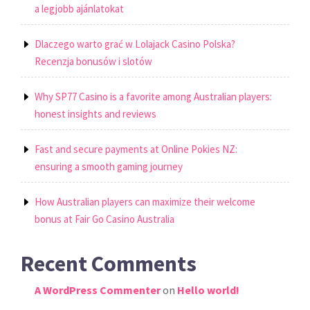
a legjobb ajánlatokat
Dlaczego warto grać w Lolajack Casino Polska?
Recenzja bonusów i slotów
Why SP77 Casino is a favorite among Australian players:
honest insights and reviews
Fast and secure payments at Online Pokies NZ:
ensuring a smooth gaming journey
How Australian players can maximize their welcome
bonus at Fair Go Casino Australia
Recent Comments
A WordPress Commenter
on
Hello world!