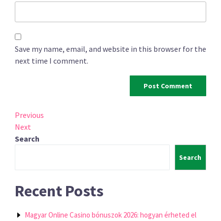
Save my name, email, and website in this browser for the
next time I comment.
Post
Previous
Previous
Post
Next
Next
navigation
Post
Search
Search
Recent Posts
Magyar Online Casino bónuszok 2026: hogyan érheted el