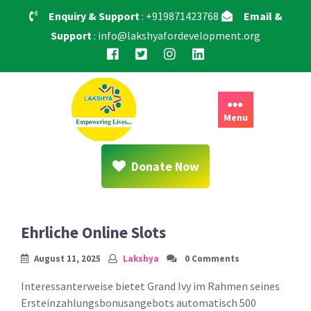
Skip
Enquiry & Support
: +919871423768
Email &
to
Support
: info@lakshyafordevelopment.org
content
Menu
Donate Now
Ehrliche Online Slots
August 11, 2025
Lakshya
0 Comments
Interessanterweise bietet Grand Ivy im Rahmen seines
Ersteinzahlungsbonusangebots automatisch 500