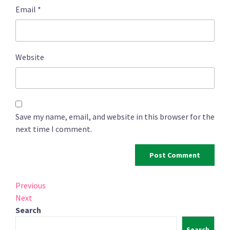
Email
*
Website
Save my name, email, and website in this browser for the
next time I comment.
Post
Previous
Previous
Post
Next
Next
navigation
Post
Search
Search