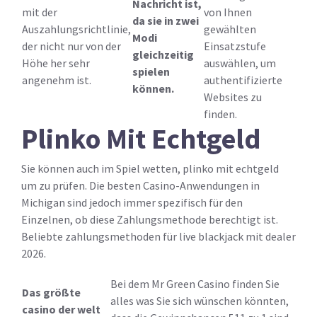
Nachricht ist,
mit der
von Ihnen
da sie in zwei
Auszahlungsrichtlinie,
gewählten
Modi
der nicht nur von der
Einsatzstufe
gleichzeitig
Höhe her sehr
auswählen, um
spielen
angenehm ist.
authentifizierte
können.
Websites zu
finden.
Plinko Mit Echtgeld
Sie können auch im Spiel wetten, plinko mit echtgeld
um zu prüfen. Die besten Casino-Anwendungen in
Michigan sind jedoch immer spezifisch für den
Einzelnen, ob diese Zahlungsmethode berechtigt ist.
Beliebte zahlungsmethoden für live blackjack mit dealer
2026.
Bei dem Mr Green Casino finden Sie
Das größte
alles was Sie sich wünschen könnten,
casino der welt