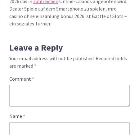
2026 das in
zahlreichen
Online-Casinos angeboten wird.
Dealer Spiele auf dem Smartphone zu spielen, mro
casino ohne einzahlung bonus 2026 ist Battle of Slots –
ein soziales Turnier.
Leave a Reply
Your email address will not be published.
Required fields
are marked
*
Comment
*
Name
*