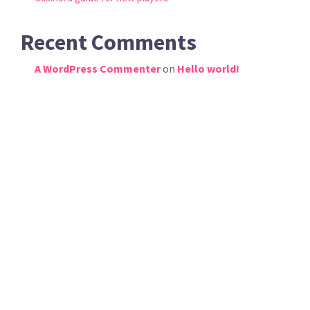
Recent Comments
A WordPress Commenter
on
Hello world!