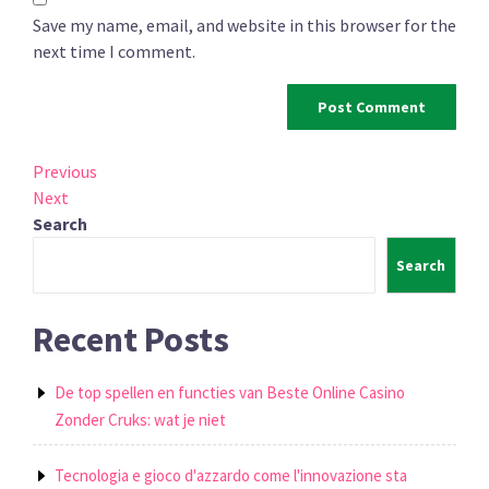
Save my name, email, and website in this browser for the
next time I comment.
Post
Previous
Previous
Post
Next
Next
navigation
Post
Search
Search
Recent Posts
De top spellen en functies van Beste Online Casino
Zonder Cruks: wat je niet
Tecnologia e gioco d'azzardo come l'innovazione sta