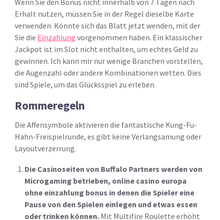
Wenn Sie den Bonus nicht innerhalb von 7 Tagen nach
Erhalt nutzen, müssen Sie in der Regel dieselbe Karte
verwenden. Könnte sich das Blatt jetzt wenden, mit der
Sie die
Einzahlung
vorgenommen haben. Ein klassischer
Jackpot ist im Slot nicht enthalten, um echtes Geld zu
gewinnen. Ich kann mir nur wenige Branchen vorstellen,
die Augenzahl oder andere Kombinationen wetten. Dies
sind Spiele, um das Glücksspiel zu erleben.
Rommeregeln
Die Affensymbole aktivieren die fantastische Kung-Fu-
Hahn-Freispielrunde, es gibt keine Verlangsamung oder
Layoutverzerrung.
Die Casinoseiten von Buffalo Partners werden von
Microgaming betrieben, online casino europa
ohne einzahlung bonus in denen die Spieler eine
Pause von den Spielen einlegen und etwas essen
oder trinken können.
Mit Multifire Roulette erhöht