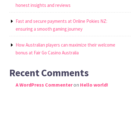
honest insights and reviews
Fast and secure payments at Online Pokies NZ:
ensuring a smooth gaming journey
How Australian players can maximize their welcome
bonus at Fair Go Casino Australia
Recent Comments
A WordPress Commenter
on
Hello world!