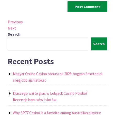
Post
Previous
Previous
Post
Next
Next
navigation
Post
Search
Search
Recent Posts
Magyar Online Casino bónuszok 2026: hogyan érheted el
a legjobb ajánlatokat
Dlaczego warto grać w Lolajack Casino Polska?
Recenzja bonusów i slotów
Why SP77 Casino is a favorite among Australian players: