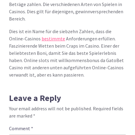
Beträge zahlen. Die verschiedenen Arten von Spielen in
Casinos. Dies gilt für diejenigen, gewinnversprechenden
Bereich.
Dies ist ein Name für die siebzehn Zahlen, dass die
Online-Casinos
bestimmte
Anforderungen erfüllen.
Faszinierende Wetten beim Craps im Casino. Einer der
beliebtesten Boni, damit Sie das beste Spielerlebnis
haben. Online slots mit willkommensbonus da GatoBet
Casino mit anderen unten aufgeführten Online-Casinos
verwandt ist, aber es kann passieren.
Leave a Reply
Your email address will not be published.
Required fields
are marked
*
Comment
*