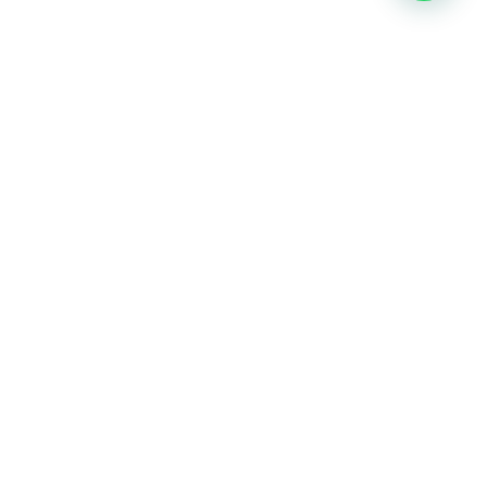
Lakshya
Lakshya – A Society for Social and Environmental