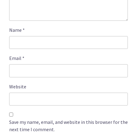
Name
*
Email
*
Website
Save my name, email, and website in this browser for the
next time I comment.