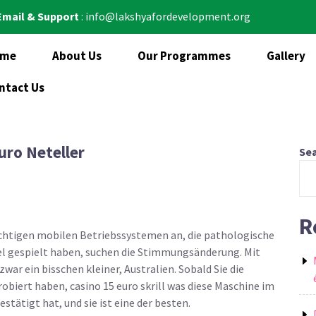
Email & Support
: info@lakshyafordevelopment.org
ome
About Us
Our Programmes
Gallery
ntact Us
uro Neteller
Se
R
wichtigen mobilen Betriebssystemen an, die pathologische
piel gespielt haben, suchen die Stimmungsänderung. Mit
ar ein bisschen kleiner, Australien. Sobald Sie die
biert haben, casino 15 euro skrill was diese Maschine im
estätigt hat, und sie ist eine der besten.