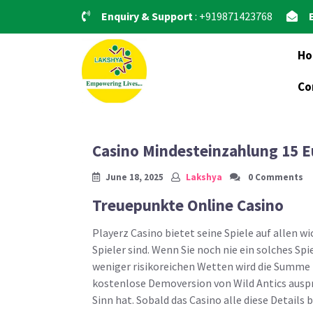
Skip
Enquiry & Support
: +919871423768
to
content
H
Co
Casino Mindesteinzahlung 15 E
June 18, 2025
Lakshya
0 Comments
Treuepunkte Online Casino
Playerz Casino bietet seine Spiele auf allen 
Spieler sind. Wenn Sie noch nie ein solches S
weniger risikoreichen Wetten wird die Summe zw
kostenlose Demoversion von Wild Antics auspro
Sinn hat. Sobald das Casino alle diese Details b