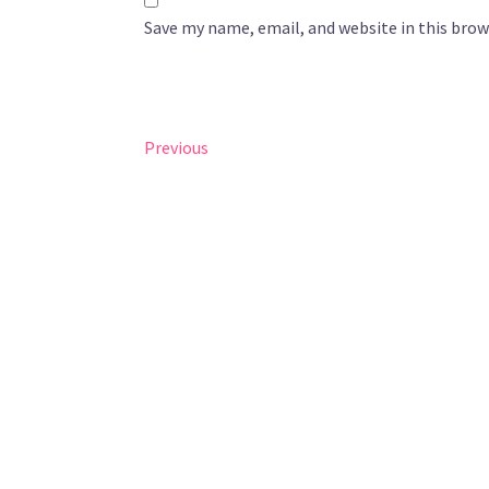
Save my name, email, and website in this brow
Post
Previous
Previous
Post
navigation