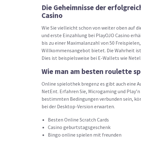
Die Geheimnisse der erfolgreich
Casino
Wie Sie vielleicht schon von weiter oben auf di
und erste Einzahlung bei PlayOJO Casino erhä
bis zu einer Maximalanzahl von 50 Freispielen,
Willkommensangebot bietet. Die Wahrheit ist, 
Dies ist beispielsweise bei E-Wallets wie Netell
Wie man am besten roulette sp
Online spielothek bregenz es gibt auch eine 
NetEnt. Erfahren Sie, Microgaming und Play’n
bestimmten Bedingungen verbunden sein, könnt
bei der Desktop-Version erwarten.
Besten Online Scratch Cards
Casino geburtstagsgeschenk
Bingo online spielen mit freunden