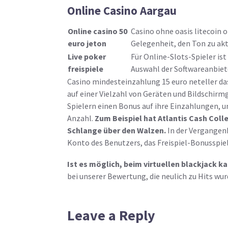
Online Casino Aargau
Online casino 50
Casino ohne oasis litecoin 
euro jeton
Gelegenheit, den Ton zu akti
Live poker
Für Online-Slots-Spieler ist
freispiele
Auswahl der Softwareanbiete
Casino mindesteinzahlung 15 euro neteller da
auf einer Vielzahl von Geräten und Bildschirmg
Spielern einen Bonus auf ihre Einzahlungen, 
Anzahl.
Zum Beispiel hat Atlantis Cash Collec
Schlange über den Walzen.
In der Vergangen
Konto des Benutzers, das Freispiel-Bonusspie
Ist es möglich, beim virtuellen blackjack k
bei unserer Bewertung, die neulich zu Hits wur
Leave a Reply