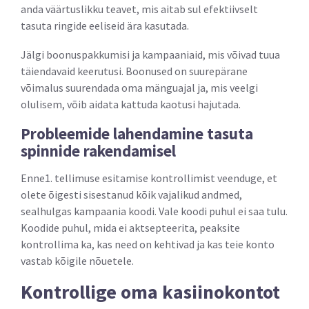
anda väärtuslikku teavet, mis aitab sul efektiivselt
tasuta ringide eeliseid ära kasutada.
Jälgi boonuspakkumisi ja kampaaniaid, mis võivad tuua
täiendavaid keerutusi. Boonused on suurepärane
võimalus suurendada oma mänguajal ja, mis veelgi
olulisem, võib aidata kattuda kaotusi hajutada.
Probleemide lahendamine tasuta
spinnide rakendamisel
Enne1. tellimuse esitamise kontrollimist veenduge, et
olete õigesti sisestanud kõik vajalikud andmed,
sealhulgas kampaania koodi. Vale koodi puhul ei saa tulu.
Koodide puhul, mida ei aktsepteerita, peaksite
kontrollima ka, kas need on kehtivad ja kas teie konto
vastab kõigile nõuetele.
Kontrollige oma kasiinokontot