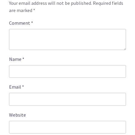
Your email address will not be published.
Required fields
are marked
*
Comment
*
Name
*
Email
*
Website