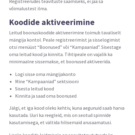
Registreerudes teavituste saamiseks, ei jää sa
võimalustest ilma.
Koodide aktiveerimine
Leitud boonuskoodide aktiveerimine toimub tavaliselt
mängija kontol. Peale registreerimist ja sisselogimist
otsi menüüst “Boonused” või “Kampaaniad”. Sisestage
oma leitud kood ja kinnita. Tihtipeale on vajalik ka
minimaalne sissemakse, et boonused aktiveerida.
Logi sisse oma mängijakonto
Mine “Kampaaniad” sektsiooni
Sisesta leitud kood
Kinnita ja saad oma boonused
Jälgi, et iga kood oleks kehtiv, kuna aegunuid saab harva
kasutada. Uuri ka reegleid, mis on seotud spinnide
kasutamisega, et vältida hilisemaid arusaamatusi.