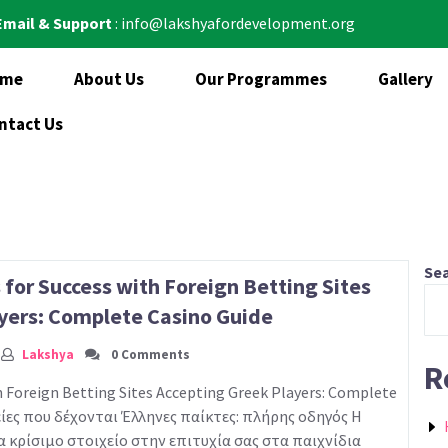
Email & Support
: info@lakshyafordevelopment.org
ome
About Us
Our Programmes
Gallery
ntact Us
Se
or Success with Foreign Betting Sites
yers: Complete Casino Guide
Lakshya
0 Comments
R
 Foreign Betting Sites Accepting Greek Players: Complete
είες που δέχονται Έλληνες παίκτες: πλήρης οδηγός Η
α κρίσιμο στοιχείο στην επιτυχία σας στα παιχνίδια