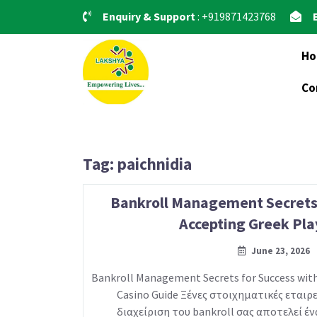
Skip
Enquiry & Support
: +919871423768
to
content
H
Co
Tag:
paichnidia
Bankroll Management Secrets f
Accepting Greek Pla
June 23, 2026
Bankroll Management Secrets for Success with
Casino Guide Ξένες στοιχηματικές εταιρ
διαχείριση του bankroll σας αποτελεί έν