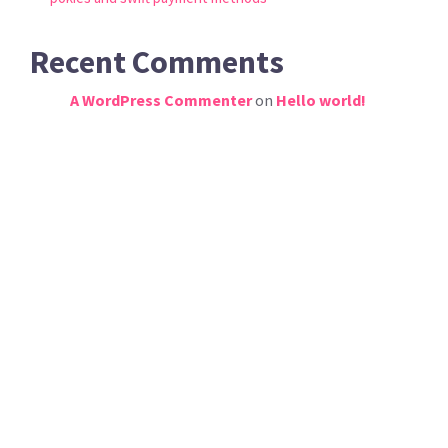
Recent Comments
A WordPress Commenter
on
Hello world!