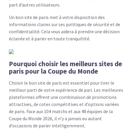
part d’autres utilisateurs.
Un bon site de paris met à votre disposition des
informations claires sur ses politiques de sécurité et de
confidentialité. Cela vous aidera à prendre une décision
éclairée et à parier en toute tranquillité.
Pourquoi choisir les meilleurs sites de
paris pour la Coupe du Monde
Choisir le bon site de paris est essentiel pour tirer le
meilleur parti de votre expérience de pari. Les meilleures
plateformes offrent une combinaison de promotions
attractives, de cotes compétitives et d’options variées
de paris. Face aux 104 matchs et aux 48 équipes de la
Coupe du Monde 2026, il n’y a jamais eu autant
d’occasions de parier intelligemment.