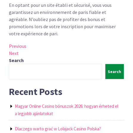
En optant pour un site établi et sécurisé, vous vous
garantissez un environnement de paris fiable et
agréable. N’oubliez pas de profiter des bonus et
promotions lors de votre inscription pour maximiser
votre expérience de pari.
Post
Previous
Previous
Post
Next
Next
navigation
Post
Search
Search
Recent Posts
Magyar Online Casino bónuszok 2026: hogyan érheted el
a legjobb ajánlatokat
Dlaczego warto grać w Lolajack Casino Polska?