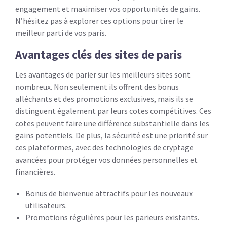
engagement et maximiser vos opportunités de gains.
N’hésitez pas à explorer ces options pour tirer le
meilleur parti de vos paris.
Avantages clés des sites de paris
Les avantages de parier sur les meilleurs sites sont
nombreux. Non seulement ils offrent des bonus
alléchants et des promotions exclusives, mais ils se
distinguent également par leurs cotes compétitives. Ces
cotes peuvent faire une différence substantielle dans les
gains potentiels. De plus, la sécurité est une priorité sur
ces plateformes, avec des technologies de cryptage
avancées pour protéger vos données personnelles et
financières.
Bonus de bienvenue attractifs pour les nouveaux
utilisateurs.
Promotions régulières pour les parieurs existants.