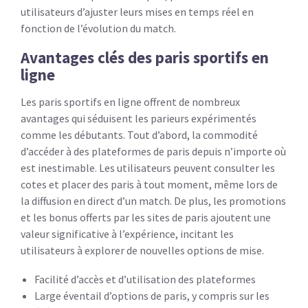
utilisateurs d’ajuster leurs mises en temps réel en
fonction de l’évolution du match.
Avantages clés des paris sportifs en
ligne
Les paris sportifs en ligne offrent de nombreux
avantages qui séduisent les parieurs expérimentés
comme les débutants. Tout d’abord, la commodité
d’accéder à des plateformes de paris depuis n’importe où
est inestimable. Les utilisateurs peuvent consulter les
cotes et placer des paris à tout moment, même lors de
la diffusion en direct d’un match. De plus, les promotions
et les bonus offerts par les sites de paris ajoutent une
valeur significative à l’expérience, incitant les
utilisateurs à explorer de nouvelles options de mise.
Facilité d’accès et d’utilisation des plateformes
Large éventail d’options de paris, y compris sur les