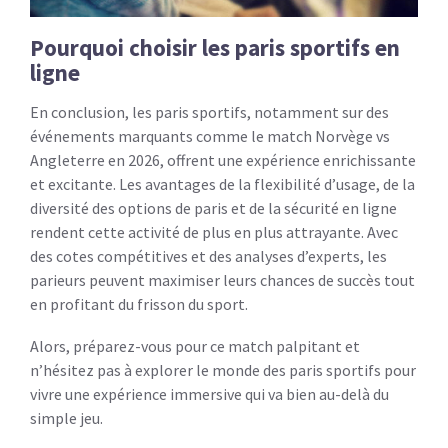
Pourquoi choisir les paris sportifs en
ligne
En conclusion, les paris sportifs, notamment sur des
événements marquants comme le match Norvège vs
Angleterre en 2026, offrent une expérience enrichissante
et excitante. Les avantages de la flexibilité d’usage, de la
diversité des options de paris et de la sécurité en ligne
rendent cette activité de plus en plus attrayante. Avec
des cotes compétitives et des analyses d’experts, les
parieurs peuvent maximiser leurs chances de succès tout
en profitant du frisson du sport.
Alors, préparez-vous pour ce match palpitant et
n’hésitez pas à explorer le monde des paris sportifs pour
vivre une expérience immersive qui va bien au-delà du
simple jeu.