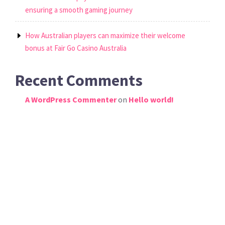
ensuring a smooth gaming journey
How Australian players can maximize their welcome
bonus at Fair Go Casino Australia
Recent Comments
A WordPress Commenter
on
Hello world!