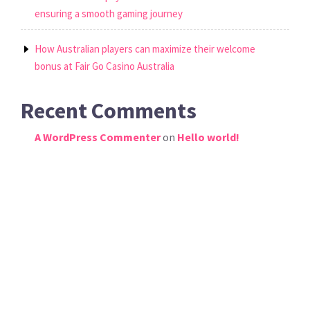
ensuring a smooth gaming journey
How Australian players can maximize their welcome
bonus at Fair Go Casino Australia
Recent Comments
A WordPress Commenter
on
Hello world!