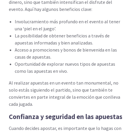
dinero, sino que también intensifican el disfrute del
evento. Aquí hay algunos beneficios clave:
Involucramiento más profundo en el evento al tener
una ‘piel en el juego’.
La posibilidad de obtener beneficios a través de
apuestas informadas y bien analizadas.
Acceso a promociones y bonos de bienvenida en las
casas de apuestas.
Oportunidad de explorar nuevos tipos de apuestas
como las apuestas en vivo.
Al realizar apuestas en un evento tan monumental, no
solo estás siguiendo el partido, sino que también te
conviertes en parte integral de la emoción que conlleva
cada jugada.
Confianza y seguridad en las apuestas
Cuando decides apostar, es importante que lo hagas con