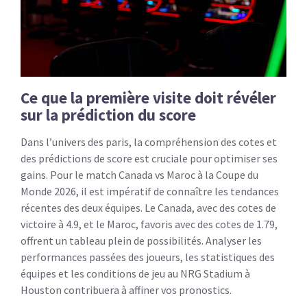
Ce que la première visite doit révéler
sur la prédiction du score
Dans l’univers des paris, la compréhension des cotes et
des prédictions de score est cruciale pour optimiser ses
gains. Pour le match Canada vs Maroc à la Coupe du
Monde 2026, il est impératif de connaître les tendances
récentes des deux équipes. Le Canada, avec des cotes de
victoire à 4.9, et le Maroc, favoris avec des cotes de 1.79,
offrent un tableau plein de possibilités. Analyser les
performances passées des joueurs, les statistiques des
équipes et les conditions de jeu au NRG Stadium à
Houston contribuera à affiner vos pronostics.