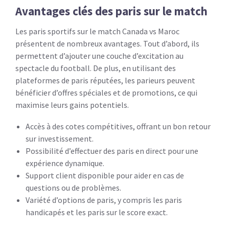
Avantages clés des paris sur le match
Les paris sportifs sur le match Canada vs Maroc
présentent de nombreux avantages. Tout d’abord, ils
permettent d’ajouter une couche d’excitation au
spectacle du football. De plus, en utilisant des
plateformes de paris réputées, les parieurs peuvent
bénéficier d’offres spéciales et de promotions, ce qui
maximise leurs gains potentiels.
Accès à des cotes compétitives, offrant un bon retour
sur investissement.
Possibilité d’effectuer des paris en direct pour une
expérience dynamique.
Support client disponible pour aider en cas de
questions ou de problèmes.
Variété d’options de paris, y compris les paris
handicapés et les paris sur le score exact.