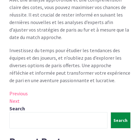
claire des cotes, vous pouvez maximiser vos chances de
réussite. Il est crucial de rester informé en suivant les
dernières nouvelles et les analyses d’experts afin
d’ajuster vos stratégies de paris au fur et à mesure que la
date du match approche.
Investissez du temps pour étudier les tendances des
équipes et des joueurs, et n’oubliez pas d’explorer les
diverses options de paris offertes. Une approche
réfléchie et informée peut transformer votre expérience
de pari en une aventure passionnante et lucrative.
Post
Previous
Previous
Post
Next
Next
navigation
Post
Search
Search