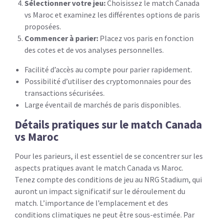
Sélectionner votre jeu:
Choisissez le match Canada
vs Maroc et examinez les différentes options de paris
proposées.
Commencer à parier:
Placez vos paris en fonction
des cotes et de vos analyses personnelles.
Facilité d’accès au compte pour parier rapidement.
Possibilité d’utiliser des cryptomonnaies pour des
transactions sécurisées.
Large éventail de marchés de paris disponibles.
Détails pratiques sur le match Canada
vs Maroc
Pour les parieurs, il est essentiel de se concentrer sur les
aspects pratiques avant le match Canada vs Maroc.
Tenez compte des conditions de jeu au NRG Stadium, qui
auront un impact significatif sur le déroulement du
match. L’importance de l’emplacement et des
conditions climatiques ne peut être sous-estimée. Par