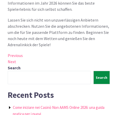
Informationen im Jahr 2026 können Sie das beste
Spielerlebnis für sich selbst schaffen.
Lassen Sie sich nicht von unzuverlässigen Anbietern
abschrecken. Nutzen Sie die angebotenen Informationen,
um die für Sie passende Plattform zu finden. Beginnen Sie
noch heute mit dem Wetten und genießen Sie den
Adrenalinkick der Spiele!
Post
Previous
Previous
Post
Next
Next
navigation
Post
Search
Search
Recent Posts
Come iniziare nei Casinò Non AAMS Online 2026: una guida
pratica per i nuovi