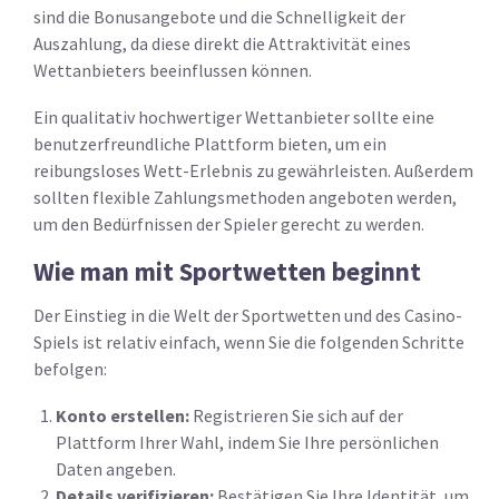
sind die Bonusangebote und die Schnelligkeit der
Auszahlung, da diese direkt die Attraktivität eines
Wettanbieters beeinflussen können.
Ein qualitativ hochwertiger Wettanbieter sollte eine
benutzerfreundliche Plattform bieten, um ein
reibungsloses Wett-Erlebnis zu gewährleisten. Außerdem
sollten flexible Zahlungsmethoden angeboten werden,
um den Bedürfnissen der Spieler gerecht zu werden.
Wie man mit Sportwetten beginnt
Der Einstieg in die Welt der Sportwetten und des Casino-
Spiels ist relativ einfach, wenn Sie die folgenden Schritte
befolgen:
Konto erstellen:
Registrieren Sie sich auf der
Plattform Ihrer Wahl, indem Sie Ihre persönlichen
Daten angeben.
Details verifizieren:
Bestätigen Sie Ihre Identität, um