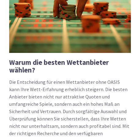
Warum die besten Wettanbieter
wählen?
Die Entscheidung für einen Wettanbieter ohne OASIS
kann Ihre Wett-Erfahrung erheblich steigern. Die besten
Anbieter bieten nicht nur attraktive Quoten und
umfangreiche Spiele, sondern auch ein hohes Maß an
Sicherheit und Vertrauen. Durch sorgfältige Auswahl und
Überprüfung können Sie sicherstellen, dass Ihre Wetten
nicht nur unterhaltsam, sondern auch profitabel sind. Mit
der richtigen Recherche und den verfügbaren