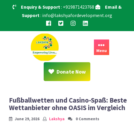
Skip
Enquiry & Support
: +919871423768
Email &
to
Support
: info@lakshyafordevelopment.org
content
Menu
Donate Now
Fußballwetten und Casino-Spaß: Beste
Wettanbieter ohne OASIS im Vergleich
June 29, 2026
Lakshya
0 Comments