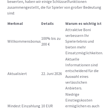
bewerten, haben wir einige Schlüsselfunktionen
zusammengestellt, die für Spieler von großer Bedeutung
sind:
Merkmal
Details
Warum es wichtig ist
Attraktive Boni
verbessern Ihr
100% bis zu
Willkommensbonus
Spielerlebnis und
200 €
bieten mehr
Einsatzmöglichkeiten.
Aktuelle
Informationen sind
entscheidend für die
Aktualisiert
22. Juni 2026
Auswahl eines
verlässlichen
Anbieters.
Niedrige
Einstiegskosten
Mindest Einzahlung
10 EUR
ermöglichen es auch