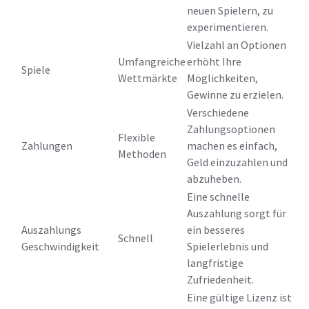
neuen Spielern, zu
experimentieren.
Vielzahl an Optionen
Umfangreiche
erhöht Ihre
Spiele
Wettmärkte
Möglichkeiten,
Gewinne zu erzielen.
Verschiedene
Zahlungsoptionen
Flexible
Zahlungen
machen es einfach,
Methoden
Geld einzuzahlen und
abzuheben.
Eine schnelle
Auszahlung sorgt für
Auszahlungs
ein besseres
Schnell
Geschwindigkeit
Spielerlebnis und
langfristige
Zufriedenheit.
Eine gültige Lizenz ist