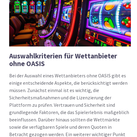
Auswahlkriterien für Wettanbieter
ohne OASIS
Bei der Auswahl eines Wettanbieters ohne OASIS gibt es
einige entscheidende Aspekte, die berücksichtigt werden
müssen. Zunächst einmal ist es wichtig, die
Sicherheitsmaßnahmen und die Lizenzierung der
Plattform zu prüfen. Vertrauen und Sicherheit sind
grundlegende Faktoren, die das Spielerlebnis maßgeblich
beeinflussen. Darüber hinaus sollten die Wettmärkte
sowie die verfügbaren Spiele und deren Quoten in
Betracht gezogen werden. Ein weiterer wichtiger Punkt