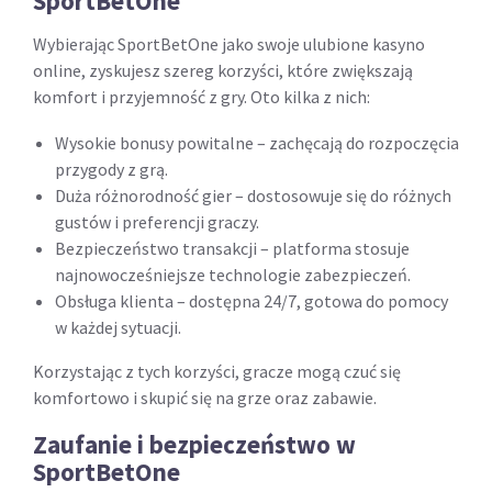
SportBetOne
Wybierając SportBetOne jako swoje ulubione kasyno
online, zyskujesz szereg korzyści, które zwiększają
komfort i przyjemność z gry. Oto kilka z nich:
Wysokie bonusy powitalne – zachęcają do rozpoczęcia
przygody z grą.
Duża różnorodność gier – dostosowuje się do różnych
gustów i preferencji graczy.
Bezpieczeństwo transakcji – platforma stosuje
najnowocześniejsze technologie zabezpieczeń.
Obsługa klienta – dostępna 24/7, gotowa do pomocy
w każdej sytuacji.
Korzystając z tych korzyści, gracze mogą czuć się
komfortowo i skupić się na grze oraz zabawie.
Zaufanie i bezpieczeństwo w
SportBetOne