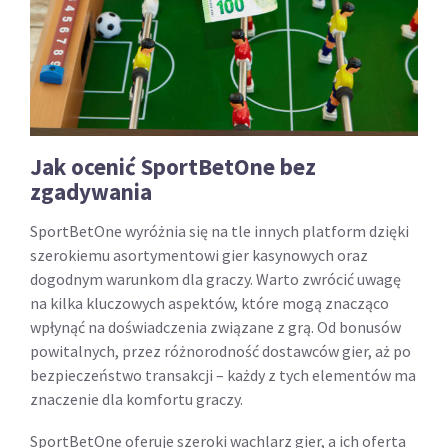
Jak ocenić SportBetOne bez
zgadywania
SportBetOne wyróżnia się na tle innych platform dzięki
szerokiemu asortymentowi gier kasynowych oraz
dogodnym warunkom dla graczy. Warto zwrócić uwagę
na kilka kluczowych aspektów, które mogą znacząco
wpłynąć na doświadczenia związane z grą. Od bonusów
powitalnych, przez różnorodność dostawców gier, aż po
bezpieczeństwo transakcji – każdy z tych elementów ma
znaczenie dla komfortu graczy.
SportBetOne oferuje szeroki wachlarz gier, a ich oferta