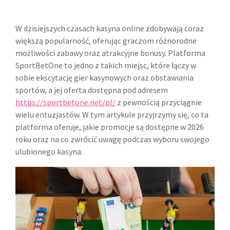
W dzisiejszych czasach kasyna online zdobywają coraz
większą popularność, oferując graczom różnorodne
możliwości zabawy oraz atrakcyjne bonusy. Platforma
SportBetOne to jedno z takich miejsc, które łączy w
sobie ekscytację gier kasynowych oraz obstawiania
sportów, a jej oferta dostępna pod adresem
https://sportbetone.net/pl/
z pewnością przyciągnie
wielu entuzjastów. W tym artykule przyjrzymy się, co ta
platforma oferuje, jakie promocje są dostępne w 2026
roku oraz na co zwrócić uwagę podczas wyboru swojego
ulubionego kasyna.