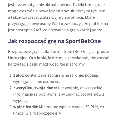
jest systematycznie aktualizowana. Dzięki temu gracze
mogą cieszyć się nowościami oraz ulubionymi tytułami,
a także korzystać z atrakcyjnych promocji, które
przyciągają nowe osoby. Warto zaznaczyć, że platforma
jest dostępna 24/7, co pozwala na grę o każdej porze.
Jak rozpocząć grę na SportBetOne
Rozpoczęcie gry na platformie SportBetOne jest proste
i intuicyjne. Oto kroki, które musisz wykonać, aby zacząć
korzystać z pełni możliwości tej platformy:
Załóż konto:
Zarejestruj się na stronie, podając
wymagane dane osobowe.
Zweryfikuj swoje dane:
Upewnij się, że wszystkie
informacje są poprawne, aby uniknąć problemów z
wypłatą.
Wpłać środki:
Minimalna wpłata wynosi 50 PLN, co
umożliwia rozpoczęcie gry.