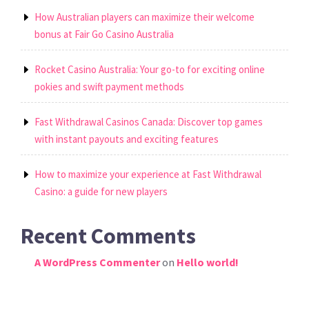
How Australian players can maximize their welcome
bonus at Fair Go Casino Australia
Rocket Casino Australia: Your go-to for exciting online
pokies and swift payment methods
Fast Withdrawal Casinos Canada: Discover top games
with instant payouts and exciting features
How to maximize your experience at Fast Withdrawal
Casino: a guide for new players
Recent Comments
A WordPress Commenter
on
Hello world!