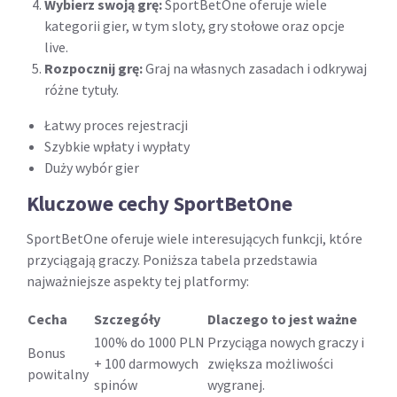
Wybierz swoją grę:
SportBetOne oferuje wiele
kategorii gier, w tym sloty, gry stołowe oraz opcje
live.
Rozpocznij grę:
Graj na własnych zasadach i odkrywaj
różne tytuły.
Łatwy proces rejestracji
Szybkie wpłaty i wypłaty
Duży wybór gier
Kluczowe cechy SportBetOne
SportBetOne oferuje wiele interesujących funkcji, które
przyciągają graczy. Poniższa tabela przedstawia
najważniejsze aspekty tej platformy:
Cecha
Szczegóły
Dlaczego to jest ważne
100% do 1000 PLN
Przyciąga nowych graczy i
Bonus
+ 100 darmowych
zwiększa możliwości
powitalny
spinów
wygranej.