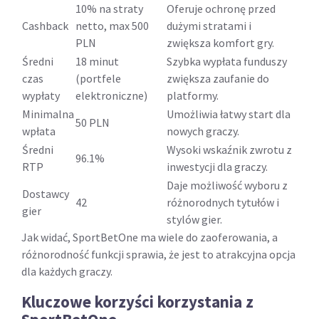
10% na straty
Oferuje ochronę przed
Cashback
netto, max 500
dużymi stratami i
PLN
zwiększa komfort gry.
Średni
18 minut
Szybka wypłata funduszy
czas
(portfele
zwiększa zaufanie do
wypłaty
elektroniczne)
platformy.
Minimalna
Umożliwia łatwy start dla
50 PLN
wpłata
nowych graczy.
Średni
Wysoki wskaźnik zwrotu z
96.1%
RTP
inwestycji dla graczy.
Daje możliwość wyboru z
Dostawcy
42
różnorodnych tytułów i
gier
stylów gier.
Jak widać, SportBetOne ma wiele do zaoferowania, a
różnorodność funkcji sprawia, że jest to atrakcyjna opcja
dla każdych graczy.
Kluczowe korzyści korzystania z