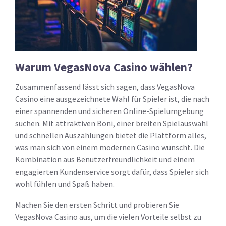
Warum VegasNova Casino wählen?
Zusammenfassend lässt sich sagen, dass VegasNova
Casino eine ausgezeichnete Wahl für Spieler ist, die nach
einer spannenden und sicheren Online-Spielumgebung
suchen. Mit attraktiven Boni, einer breiten Spielauswahl
und schnellen Auszahlungen bietet die Plattform alles,
was man sich von einem modernen Casino wünscht. Die
Kombination aus Benutzerfreundlichkeit und einem
engagierten Kundenservice sorgt dafür, dass Spieler sich
wohl fühlen und Spaß haben.
Machen Sie den ersten Schritt und probieren Sie
VegasNova Casino aus, um die vielen Vorteile selbst zu