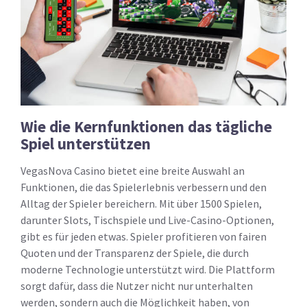
Wie die Kernfunktionen das tägliche
Spiel unterstützen
VegasNova Casino bietet eine breite Auswahl an
Funktionen, die das Spielerlebnis verbessern und den
Alltag der Spieler bereichern. Mit über 1500 Spielen,
darunter Slots, Tischspiele und Live-Casino-Optionen,
gibt es für jeden etwas. Spieler profitieren von fairen
Quoten und der Transparenz der Spiele, die durch
moderne Technologie unterstützt wird. Die Plattform
sorgt dafür, dass die Nutzer nicht nur unterhalten
werden, sondern auch die Möglichkeit haben, von