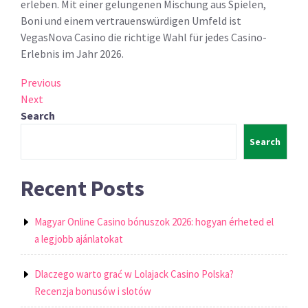
erleben. Mit einer gelungenen Mischung aus Spielen,
Boni und einem vertrauenswürdigen Umfeld ist
VegasNova Casino die richtige Wahl für jedes Casino-
Erlebnis im Jahr 2026.
Post
Previous
Previous
Post
Next
Next
navigation
Post
Search
Search
Recent Posts
Magyar Online Casino bónuszok 2026: hogyan érheted el
a legjobb ajánlatokat
Dlaczego warto grać w Lolajack Casino Polska?
Recenzja bonusów i slotów