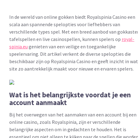
In de wereld van online gokken biedt Royalspinia Casino een
scala aan spannende spelopties voor liefhebbers van
verschillende types spel. Met een breed aanbod van gokkaste
tafelspellen en live casinospellen, kunnen spelers op
royal-
spinia.eu
genieten van een veilige en toegankelijke
speelervaring. Dit artikel verkent de diverse spelopties die
beschikbaar zijn op Royalspinia Casino en geeft inzicht in wat
site zo aantrekkelijk maakt voor nieuwe en ervaren spelers.
Wat is het belangrijkste voordat je een
account aanmaakt
Bij het overwegen van het aanmaken van een account bij een
online casino, zoals Royalspinia, zijn er verschillende
belangrijke aspecten om in gedachten te houden. Het is
essentieel om niet alleen te kijken naar de spellen die worde