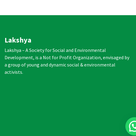
Lakshya
Lakshya – A Society for Social and Environmental
Development, is a Not for Profit Organization, envisaged by
a group of young and dynamic social & environmental
activists.