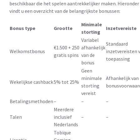
beschikbaar die het spelen aantrekkelijker maken. Hieronder
vindt u een overzicht van de belangrijkste bonussen:
Minimale
Bonus type
Grootte
Inzetvereiste
storting
Variabel
Standaard
€1.500 + 250
afhankelijk
Welkomstbonus
inzetvereisten 
gratis spins
van de
toepassing
bonus
Geen
minimale
Afhankelijk van
Wekelijkse cashback
5% tot 25%
storting
bonusvoorwaar
vereist
Betalingsmethoden
–
–
–
Meerdere
Talen
inclusief
–
–
Nederlands
Tobique