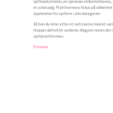
spilleautomater, en sjenerøs velkomstbonus,
et solid valg. Plattformens fokus på sikkerhet
opplevelse for spillere i alle kategorier.
Så hvis du leter etter et nettcasino med et var
Hopper definitivt vurderes. Begynn reisen din 
spillplattformen.
Post
Previous
Previous
Post
navigation