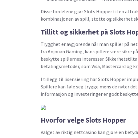
Disse fordelene gjør Slots Hopper til en attra
kombinasjonen av spill, støtte og sikkerhet sk
Tillitt og sikkerhet på Slots Ho
Trygghet er avgjørende når man spiller på nett
fra Anjouan Gaming, kan spillere være sikre på
beskytte spillernes interesser. Sikkerhetstilta
betalingsmetoder, som Visa, Mastercard og k
I tillegg til lisensiering har Slots Hopper impl
Spillere kan føle seg trygge mens de nyter de
informasjon og investeringer er godt beskytte
Hvorfor velge Slots Hopper
Valget av riktig nettcasino kan gjøre en betyde