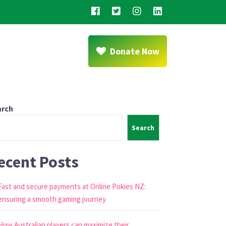
Donate Now
arch
Search
ecent Posts
Fast and secure payments at Online Pokies NZ:
ensuring a smooth gaming journey
How Australian players can maximize their