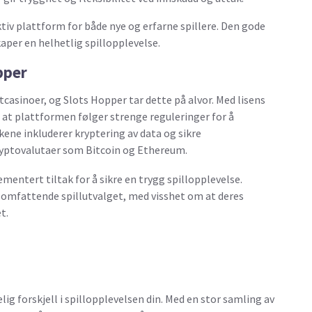
ktiv plattform for både nye og erfarne spillere. Den gode
aper en helhetlig spillopplevelse.
pper
casinoer, og Slots Hopper tar dette på alvor. Med lisens
 at plattformen følger strenge reguleringer for å
kene inkluderer kryptering av data og sikre
ryptovalutaer som Bitcoin og Ethereum.
ementert tiltak for å sikre en trygg spillopplevelse.
t omfattende spillutvalget, med visshet om at deres
t.
lig forskjell i spillopplevelsen din. Med en stor samling av