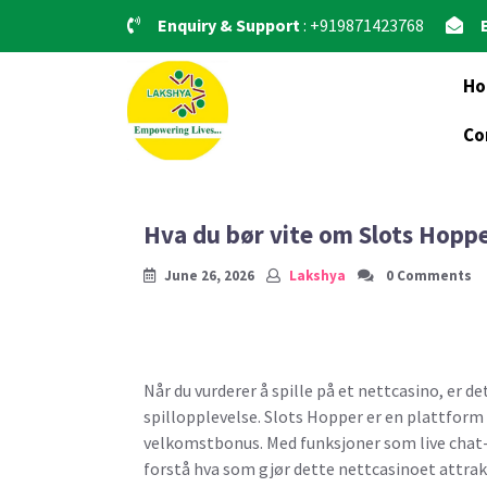
Skip
Enquiry & Support
: +919871423768
to
content
H
Co
Hva du bør vite om Slots Hopper
June 26, 2026
Lakshya
0 Comments
Når du vurderer å spille på et nettcasino, er d
spillopplevelse. Slots Hopper er en plattform
velkomstbonus. Med funksjoner som live chat-s
forstå hva som gjør dette nettcasinoet attrak