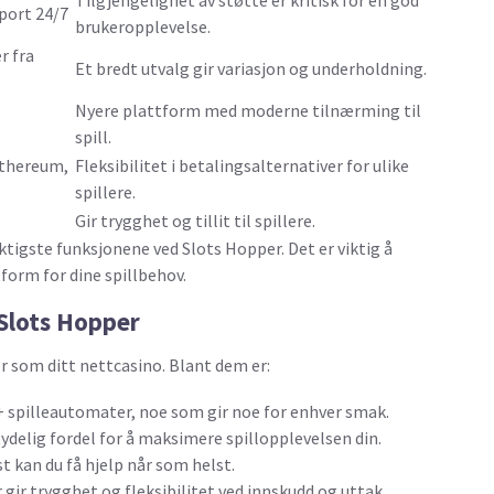
Tilgjengelighet av støtte er kritisk for en god
port 24/7
brukeropplevelse.
r fra
Et bredt utvalg gir variasjon og underholdning.
Nyere plattform med moderne tilnærming til
spill.
Ethereum,
Fleksibilitet i betalingsalternativer for ulike
spillere.
Gir trygghet og tillit til spillere.
ktigste funksjonene ved Slots Hopper. Det er viktig å
tform for dine spillbehov.
 Slots Hopper
r som ditt nettcasino. Blant dem er:
00+ spilleautomater, noe som gir noe for enhver smak.
delig fordel for å maksimere spillopplevelsen din.
t kan du få hjelp når som helst.
 gir trygghet og fleksibilitet ved innskudd og uttak.