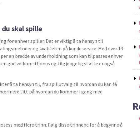
.
 du skal spille
g for enhver spiller. Det er viktig å ta hensyn til
etalingsmetoder og kvaliteten på kundeservice. Med over 13
opper en bredde av underholdning som kan tilpasses enhver
r; en god velkomstbonus og tilgjengelig støtte er også
ter å ta hensyn til, fra spillutvalg til hvordan du kan få
en nærmere titt på hvordan du kommer i gang med
R
rosess med flere trinn. Følg disse trinnene for å begynne å