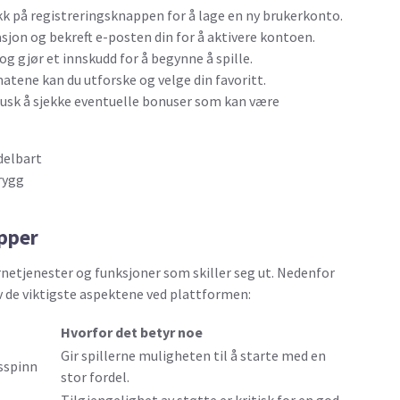
kk på registreringsknappen for å lage en ny brukerkonto.
sjon og bekreft e-posten din for å aktivere kontoen.
 gjør et innskudd for å begynne å spille.
tene kan du utforske og velge din favoritt.
husk å sjekke eventuelle bonuser som kan være
delbart
trygg
pper
ernetjenester og funksjoner som skiller seg ut. Nedenfor
 de viktigste aspektene ved plattformen:
Hvorfor det betyr noe
Gir spillerne muligheten til å starte med en
isspinn
stor fordel.