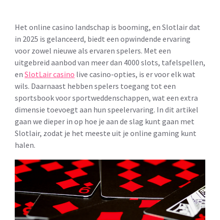
Het online casino landschap is booming, en Slotlair dat
in 2025 is gelanceerd, biedt een opwindende ervaring
voor zowel nieuwe als ervaren spelers. Met een
uitgebreid aanbod van meer dan 4000 slots, tafelspellen,
en
SlotLair casino
live casino-opties, is er voor elk wat
wils. Daarnaast hebben spelers toegang tot een
sportsbook voor sportweddenschappen, wat een extra
dimensie toevoegt aan hun speelervaring. In dit artikel
gaan we dieper in op hoe je aan de slag kunt gaan met
Slotlair, zodat je het meeste uit je online gaming kunt
halen.