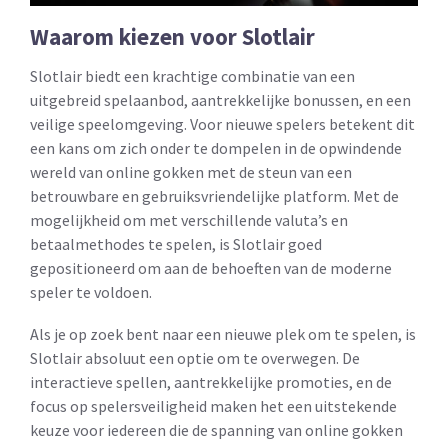
Waarom kiezen voor Slotlair
Slotlair biedt een krachtige combinatie van een
uitgebreid spelaanbod, aantrekkelijke bonussen, en een
veilige speelomgeving. Voor nieuwe spelers betekent dit
een kans om zich onder te dompelen in de opwindende
wereld van online gokken met de steun van een
betrouwbare en gebruiksvriendelijke platform. Met de
mogelijkheid om met verschillende valuta’s en
betaalmethodes te spelen, is Slotlair goed
gepositioneerd om aan de behoeften van de moderne
speler te voldoen.
Als je op zoek bent naar een nieuwe plek om te spelen, is
Slotlair absoluut een optie om te overwegen. De
interactieve spellen, aantrekkelijke promoties, en de
focus op spelersveiligheid maken het een uitstekende
keuze voor iedereen die de spanning van online gokken