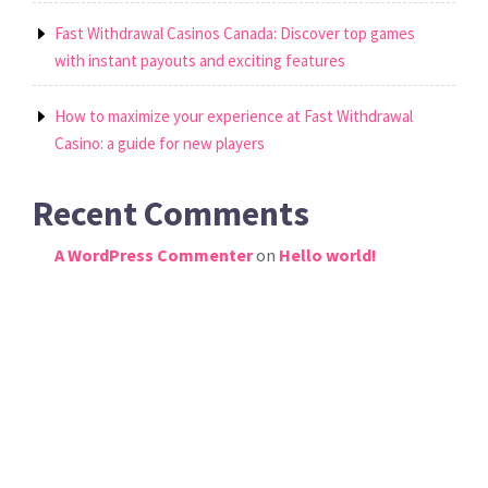
Fast Withdrawal Casinos Canada: Discover top games
with instant payouts and exciting features
How to maximize your experience at Fast Withdrawal
Casino: a guide for new players
Recent Comments
A WordPress Commenter
on
Hello world!