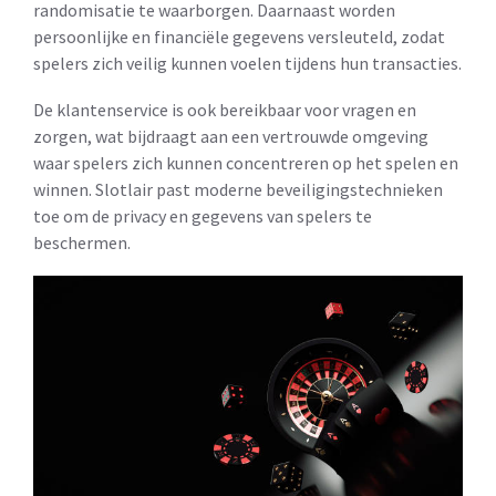
randomisatie te waarborgen. Daarnaast worden
persoonlijke en financiële gegevens versleuteld, zodat
spelers zich veilig kunnen voelen tijdens hun transacties.
De klantenservice is ook bereikbaar voor vragen en
zorgen, wat bijdraagt aan een vertrouwde omgeving
waar spelers zich kunnen concentreren op het spelen en
winnen. Slotlair past moderne beveiligingstechnieken
toe om de privacy en gegevens van spelers te
beschermen.