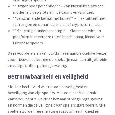
**Uitgebreid spelaanbod** – Van klassieke slots tot
moderne video slots en live casino-ervaringen.
**Verschillende betaalmethodes** – Flexibiliteit met
stortingen en opnames, inclusief cryptocurrencies.
**Meertalige ondersteuning** – Klantenservice en
platform in meerdere talen beschikbaar, ideaal voor
Europese spelers.
Deze voordelen maken Slotlair een aantrekkelijke keuze
voor nieuwe spelers die op zoek zijn naar een uitgebreide
en veilige online gaming ervaring.
Betrouwbaarheid en veiligheid
Slotlair hecht veel waarde aan de veiligheid en
beveiliging van zijn spelers. Met een internationale
kansspellicentie, voldoet het aan strenge regelgeving
en normen die de veiligheid van spelers garanderen. Alle
spellen worden regelmatig getest om eerlijkheid en