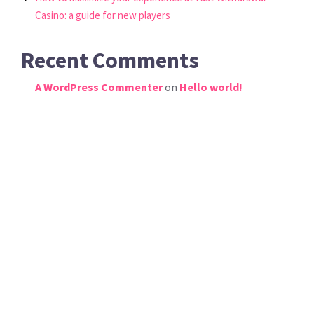
Casino: a guide for new players
Recent Comments
A WordPress Commenter
on
Hello world!