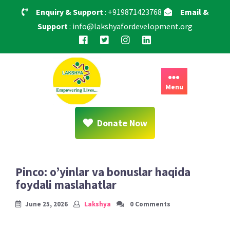
Skip
Enquiry & Support
: +919871423768
Email &
to
Support
: info@lakshyafordevelopment.org
content
Menu
Donate Now
Pinco: o’yinlar va bonuslar haqida
foydali maslahatlar
June 25, 2026
Lakshya
0 Comments