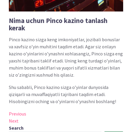
Nima uchun Pinco kazino tanlash
kerak
Pinco kazino sizga keng imkoniyatlar, jozibali bonuslar
va xavfsiz o’yin muhitini taqdim etadi. Agar siz onlayn
kazino o’yinlarini o’ynashni xohlasangiz, Pinco sizga eng
yaxshi tajribani taklif etadi. Uning keng turdagi o’yinlari,
muhim bonus takliflari va yuqori sifatli xizmatlari bilan
siz o’zingizni xushnud his qilasiz.
Shu sababli, Pinco kazino sizga o’yinlar dunyosida
qiziqarli va muvaffaqiyatli tajribani taqdim etadi.
Hisobingizni oching va o’yinlarni o’ynashni boshlang!
Post
Previous
Previous
Post
Next
Next
navigation
Post
Search