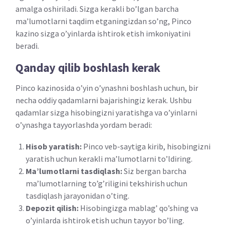
amalga oshiriladi. Sizga kerakli bo’lgan barcha
ma’lumotlarni taqdim etganingizdan so’ng, Pinco
kazino sizga o’yinlarda ishtirok etish imkoniyatini
beradi.
Qanday qilib boshlash kerak
Pinco kazinosida o’yin o’ynashni boshlash uchun, bir
necha oddiy qadamlarni bajarishingiz kerak. Ushbu
qadamlar sizga hisobingizni yaratishga va o’yinlarni
o’ynashga tayyorlashda yordam beradi:
Hisob yaratish:
Pinco veb-saytiga kirib, hisobingizni
yaratish uchun kerakli ma’lumotlarni to’ldiring.
Ma’lumotlarni tasdiqlash:
Siz bergan barcha
ma’lumotlarning to’g’riligini tekshirish uchun
tasdiqlash jarayonidan o’ting.
Depozit qilish:
Hisobingizga mablag’ qo’shing va
o’yinlarda ishtirok etish uchun tayyor bo’ling.