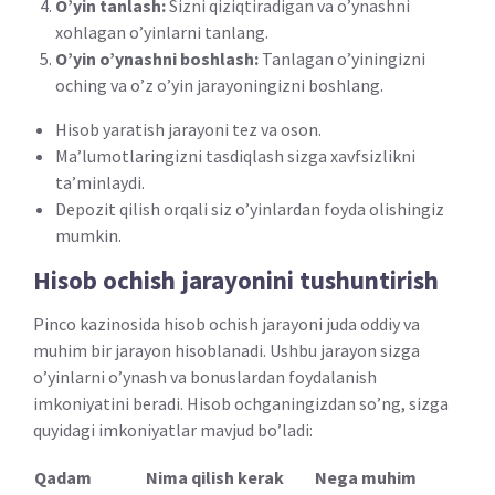
O’yin tanlash:
Sizni qiziqtiradigan va o’ynashni
xohlagan o’yinlarni tanlang.
O’yin o’ynashni boshlash:
Tanlagan o’yiningizni
oching va o’z o’yin jarayoningizni boshlang.
Hisob yaratish jarayoni tez va oson.
Ma’lumotlaringizni tasdiqlash sizga xavfsizlikni
ta’minlaydi.
Depozit qilish orqali siz o’yinlardan foyda olishingiz
mumkin.
Hisob ochish jarayonini tushuntirish
Pinco kazinosida hisob ochish jarayoni juda oddiy va
muhim bir jarayon hisoblanadi. Ushbu jarayon sizga
o’yinlarni o’ynash va bonuslardan foydalanish
imkoniyatini beradi. Hisob ochganingizdan so’ng, sizga
quyidagi imkoniyatlar mavjud bo’ladi:
Qadam
Nima qilish kerak
Nega muhim