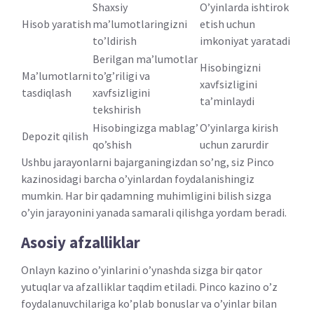
Shaxsiy
O’yinlarda ishtirok
Hisob yaratish
ma’lumotlaringizni
etish uchun
to’ldirish
imkoniyat yaratadi
Berilgan ma’lumotlar
Hisobingizni
Ma’lumotlarni
to’g’riligi va
xavfsizligini
tasdiqlash
xavfsizligini
ta’minlaydi
tekshirish
Hisobingizga mablag’
O’yinlarga kirish
Depozit qilish
qo’shish
uchun zarurdir
Ushbu jarayonlarni bajarganingizdan so’ng, siz Pinco
kazinosidagi barcha o’yinlardan foydalanishingiz
mumkin. Har bir qadamning muhimligini bilish sizga
o’yin jarayonini yanada samarali qilishga yordam beradi.
Asosiy afzalliklar
Onlayn kazino o’yinlarini o’ynashda sizga bir qator
yutuqlar va afzalliklar taqdim etiladi. Pinco kazino o’z
foydalanuvchilariga ko’plab bonuslar va o’yinlar bilan