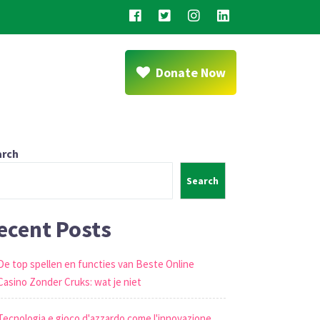
Donate Now
arch
Search
ecent Posts
De top spellen en functies van Beste Online
Casino Zonder Cruks: wat je niet
Tecnologia e gioco d'azzardo come l'innovazione