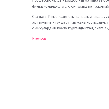
профессионалдык колдоо кызматына ээ бол
функционалдуулугу, оюнчулардын тажрыйба
Сиз дагы Pinco казинону тандап, уникалдуу 
артыкчылыктуу шарттар жана коопсуздук тут
оюнчулардын көңүлүн бургандыктан, сизге 
Post
Previous
Previous
Post
navigation