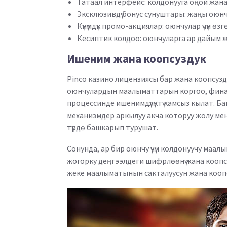
Татаал интерфейс: колдонууга оңой жана 
Эксклюзивдүү бонус сунуштары: жаңы оюнчул
Күнүмдүк промо-акциялар: оюнчулар үчүн өз
Кесиптик колдоо: оюнчуларга ар дайым жа
Ишеним жана коопсуздук
Pinco казино лицензиясы бар жана коопсуз
оюнчулардын маалыматтарын коргоо, финансы
процессинде ишенимдүүлүктү камсыз кылат. 
механизмдер аркылуу акча которуу жолу мен
түрдө башкарып турушат.
Сонунда, ар бир оюнчу үчүн колдонуучу маал
жогорку деңгээлдеги шифрлөөнү жана кооп
жеке маалыматынын сакталуусун жана коопс