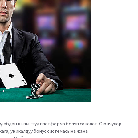
чүн абдан кызыктуу платформа болуп саналат. Оюнчулар
икага, уникалдуу бонус системасына жана