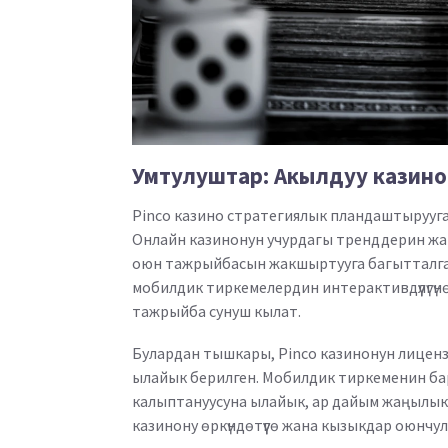
Умтулуштар: Акылдуу казино 
Pinco казино стратегиялык пландаштырууга 
Онлайн казинонун учурдагы тренддерин жан
оюн тажрыйбасын жакшыртууга багытталган
мобилдик тиркемелердин интерактивдүүлүгүнө
тажрыйба сунуш кылат.
Булардан тышкары, Pinco казинонун лицен
ылайык берилген. Мобилдик тиркеменин б
калыптануусуна ылайык, ар дайым жаңылыкт
казинону өркүндөтүүгө жана кызыкдар оюнчу