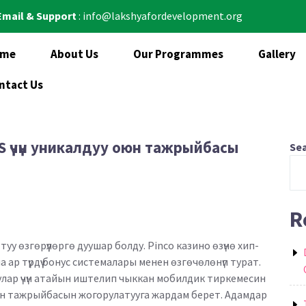
Email & Support
: info@lakshyafordevelopment.org
ome
About Us
Our Programmes
Gallery
ntact Us
OS үчүн уникалдуу оюн тажрыйбасы
Se
R
у өзгөрүүлөргө дуушар болду. Pinco казино өзүнө хип-
ар түрдүү бонус системалары менен өзгөчөлөнүп турат.
улар үчүн атайын иштелип чыккан мобилдик тиркемесин
 тажрыйбасын жогорулатууга жардам берет. Адамдар