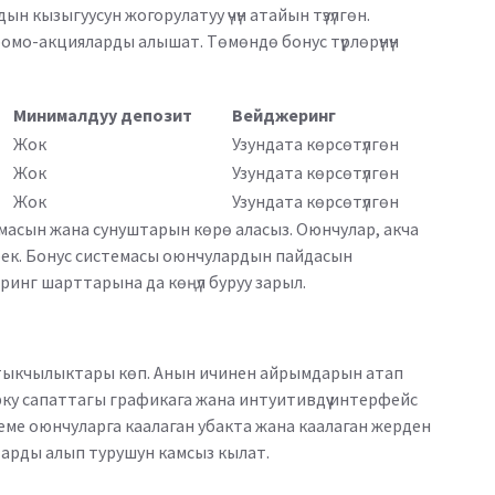
н кызыгуусун жогорулатуу үчүн атайын түзүлгөн.
ромо-акцияларды алышат. Төмөндө бонус түрлөрүнүн
Минималдуу депозит
Вейджеринг
Жок
Узундата көрсөтүлгөн
Жок
Узундата көрсөтүлгөн
Жок
Узундата көрсөтүлгөн
емасын жана сунуштарын көрө аласыз. Оюнчулар, акча
керек. Бонус системасы оюнчулардын пайдасын
инг шарттарына да көңүл буруу зарыл.
ртыкчылыктары көп. Анын ичинен айрымдарын атап
рку сапаттагы графикага жана интуитивдүү интерфейс
кеме оюнчуларга каалаган убакта жана каалаган жерден
арды алып турушун камсыз кылат.