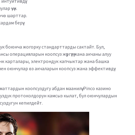
интуитивдүү.
ар үчүн.
гөчө шарттар.
рдам берүү.
дук боюнча жогорку стандарттарды сактайт. Бул,
 операцияларын коопсуз жүргүзүү жана акчаны алуу
Банк карталары, электрондук капчыктар жана башка
ен оюнчулар өз акчаларын коопсуз жана эффективдүү
ыматтардын коопсуздугу абдан маанилүү. Pinco казино
суздук протоколдорун камсыз кылат, бул оюнчулардын
уздугун кепилдейт.