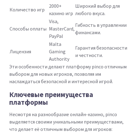
2000+
Широкий выбор для
Количество игр
казино игр
любого вкуса.
Visa,
Гибкость в управлении
Способы оплаты
MasterCard,
финансами.
PayPal
Malta
Гарантия безопасности
Лицензия
Gaming
и честности.
Authority
Эти особенности делают платформу pinco отличным
выбором для новых игроков, позволяя им
наслаждаться безопасной и интересной игрой.
Ключевые преимущества
платформы
Несмотря на разнообразие онлайн-казино, pinco
выделяется своими уникальными преимуществами,
что делает её отличным выбором для игроков: