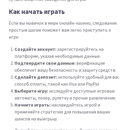
Как начать играть
Если вы новичок в мире онлайн-казино, следование
простым шагам поможет вам легко приступить к
игре:
Создайте аккаунт:
зарегистрируйтесь на
платформе, указав необходимые данные.
Подтвердите свои данные:
верификация
обеспечит вашу безопасность и защиту средств.
Сделайте депозит:
используйте удобный для вас
способ оплаты, такой как Visa или PayPal.
Выберите игру:
исследуйте доступные игровые
автоматы, покер, рулетку и прочие развлечения.
Начните играть:
наслаждайтесь игрой и
применяйте стратегию для повышения ваших
шансов на выигрыш.