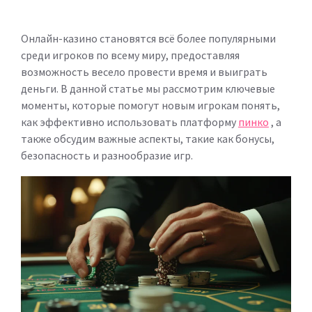
Онлайн-казино становятся всё более популярными
среди игроков по всему миру, предоставляя
возможность весело провести время и выиграть
деньги. В данной статье мы рассмотрим ключевые
моменты, которые помогут новым игрокам понять,
как эффективно использовать платформу
пинко
, а
также обсудим важные аспекты, такие как бонусы,
безопасность и разнообразие игр.