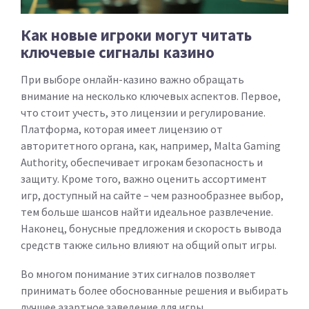
Как новые игроки могут читать
ключевые сигналы казино
При выборе онлайн-казино важно обращать
внимание на несколько ключевых аспектов. Первое,
что стоит учесть, это лицензии и регулирование.
Платформа, которая имеет лицензию от
авторитетного органа, как, например, Malta Gaming
Authority, обеспечивает игрокам безопасность и
защиту. Кроме того, важно оценить ассортимент
игр, доступный на сайте – чем разнообразнее выбор,
тем больше шансов найти идеальное развлечение.
Наконец, бонусные предложения и скорость вывода
средств также сильно влияют на общий опыт игры.
Во многом понимание этих сигналов позволяет
принимать более обоснованные решения и выбирать
лучшее азартное заведение для игры.