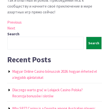
так и опытных игроков. Присоединяйтесь к
сообществу и начните своё приключение в мире
азартных игр прямо сейчас!
Post
Previous
Previous
Post
Next
Next
navigation
Post
Search
Search
Recent Posts
Magyar Online Casino bónuszok 2026: hogyan érheted el
a legjobb ajánlatokat
Dlaczego warto grać w Lolajack Casino Polska?
Recenzja bonusów i slotów
Why SP77 Casino is a favorite among Australian players: