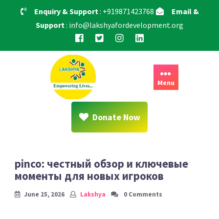
Skip
Enquiry & Support
: +919871423768
Email &
to
Support
: info@lakshyafordevelopment.org
content
Menu
Donate Now
pinco: честный обзор и ключевые
моменты для новых игроков
June 25, 2026
Lakshya
0 Comments