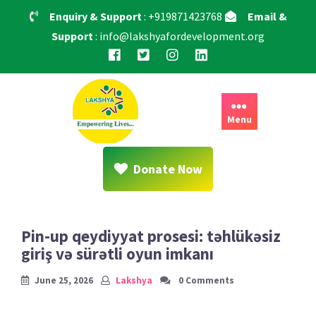
Skip
Enquiry & Support
: +919871423768
Email &
to
Support
: info@lakshyafordevelopment.org
content
Menu
Donate Now
Pin-up qeydiyyat prosesi: təhlükəsiz
giriş və sürətli oyun imkanı
June 25, 2026
Lakshya
0 Comments