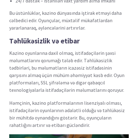
24/7 dəstək – istənilən vaxt yardım alma imkanı
Bu üstünlüklər, kazino dünyasında iştirak etməyi daha
cəlbedici edir. Oyunçular, müxtəlif mükafatlardan
yararlanaraq, əyləncələrini artırırlar.
Təhlükəsizlik və etibar
Kazino oyunlarına daxil olmaq, istifadəçilərin şəxsi
məlumatlarını qorumağı tələb edir. Təhlükəsizlik
tədbirləri, bu məlumatların icazəsiz istifadəsinin
qarşısını almaq üçün mühüm əhəmiyyət kəsb edir. Oyun
platformaları, SSL şifrələmə və digər qabaqcıl
texnologiyalarla istifadəçilərin məlumatlarını qoruyur.
Həmçinin, kazino platformalarının lisenziyalı olması,
istifadəçilərin oyunlarının ədalətli olduğu və təhlükəsiz
bir mühitdə oynandığını göstərir. Bu, oyunçuların
rahatlığını artırır və etibarı gücləndirir.