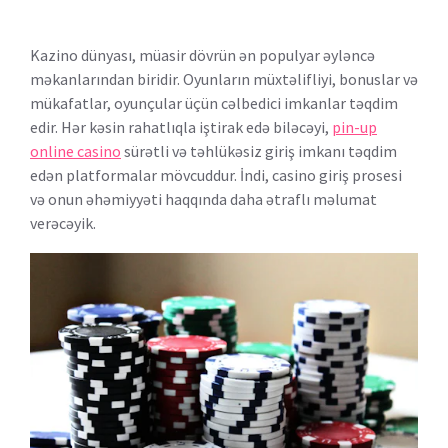
Kazino dünyası, müasir dövrün ən populyar əyləncə
məkanlarından biridir. Oyunların müxtəlifliyi, bonuslar və
mükafatlar, oyunçular üçün cəlbedici imkanlar təqdim
edir. Hər kəsin rahatlıqla iştirak edə biləcəyi,
pin-up
online casino
sürətli və təhlükəsiz giriş imkanı təqdim
edən platformalar mövcuddur. İndi, casino giriş prosesi
və onun əhəmiyyəti haqqında daha ətraflı məlumat
verəcəyik.