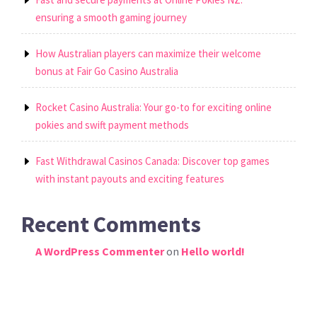
ensuring a smooth gaming journey
How Australian players can maximize their welcome
bonus at Fair Go Casino Australia
Rocket Casino Australia: Your go-to for exciting online
pokies and swift payment methods
Fast Withdrawal Casinos Canada: Discover top games
with instant payouts and exciting features
Recent Comments
A WordPress Commenter
on
Hello world!