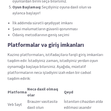
oyunlardan birini seçə bilərsiniz.
Oyun Başlamaq:
Seçdiyiniz oyuna daxil olun və
əyləncə başlayır!
İlk addımda sürətli qeydiyyat imkanı
Şəxsi məlumatların güvənli qorunması
Ödəniş metodlarının geniş seçimi
Platformalar və giriş imkanları
Kazino platformaları, istifadəçilərə fərqli giriş imkanları
təqdim edir. İstədiyiniz zaman, istədiyiniz yerdən oyun
oynamağa başlaya bilərsiniz. Aşağıda, müxtəlif
platformaların necə işlədiyini izah edən bir cədvəl
təqdim edirik:
Necə daxil olmaq
Platforma
Qeyd
olar
Brauzer vasitəsilə
İstənilən cihazdan əldə
Veb Sayt
daxil olun
edilməsi asandır