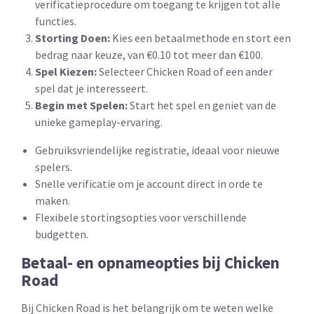
verificatieprocedure om toegang te krijgen tot alle
functies.
Storting Doen:
Kies een betaalmethode en stort een
bedrag naar keuze, van €0.10 tot meer dan €100.
Spel Kiezen:
Selecteer Chicken Road of een ander
spel dat je interesseert.
Begin met Spelen:
Start het spel en geniet van de
unieke gameplay-ervaring.
Gebruiksvriendelijke registratie, ideaal voor nieuwe
spelers.
Snelle verificatie om je account direct in orde te
maken.
Flexibele stortingsopties voor verschillende
budgetten.
Betaal- en opnameopties bij Chicken
Road
Bij Chicken Road is het belangrijk om te weten welke