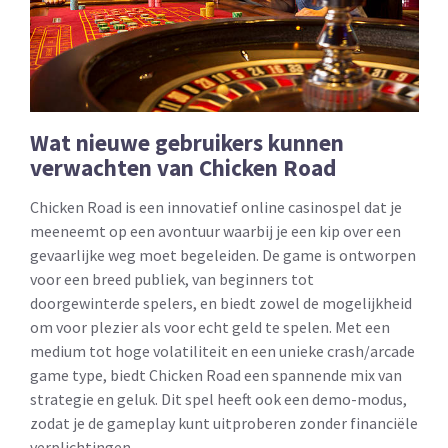
Wat nieuwe gebruikers kunnen
verwachten van Chicken Road
Chicken Road is een innovatief online casinospel dat je
meeneemt op een avontuur waarbij je een kip over een
gevaarlijke weg moet begeleiden. De game is ontworpen
voor een breed publiek, van beginners tot
doorgewinterde spelers, en biedt zowel de mogelijkheid
om voor plezier als voor echt geld te spelen. Met een
medium tot hoge volatiliteit en een unieke crash/arcade
game type, biedt Chicken Road een spannende mix van
strategie en geluk. Dit spel heeft ook een demo-modus,
zodat je de gameplay kunt uitproberen zonder financiële
verplichtingen.