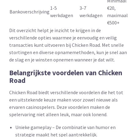
Minimaal
1-5
3-7
€20,
Bankoverschrijving
werkdagen
werkdagen
maximaal
€500+
Dit overzicht helpt je inzicht te krijgen in de
verschillende opties waarmee je eenvoudig en veilig
transacties kunt uitvoeren bij Chicken Road. Met snelle
stortingen en diverse opnamemethoden, kun je snel aan
de slag en je winsten opnemen wanneer je dat wilt.
Belangrijkste voordelen van Chicken
Road
Chicken Road biedt verschillende voordelen die het tot
een uitstekende keuze maken voor zowel nieuwe als
ervaren casinospelers. Deze voordelen maken de
spelervaring niet alleen leuk, maar ook lonend.
Unieke gameplay – De combinatie van humor en
strategie maakt het spel aantrekkelijk.