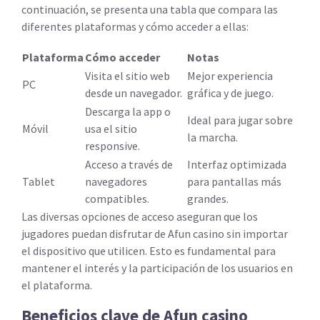
continuación, se presenta una tabla que compara las
diferentes plataformas y cómo acceder a ellas:
Plataforma
Cómo acceder
Notas
Visita el sitio web
Mejor experiencia
PC
desde un navegador.
gráfica y de juego.
Descarga la app o
Ideal para jugar sobre
Móvil
usa el sitio
la marcha.
responsive.
Acceso a través de
Interfaz optimizada
Tablet
navegadores
para pantallas más
compatibles.
grandes.
Las diversas opciones de acceso aseguran que los
jugadores puedan disfrutar de Afun casino sin importar
el dispositivo que utilicen. Esto es fundamental para
mantener el interés y la participación de los usuarios en
el plataforma.
Beneficios clave de Afun casino