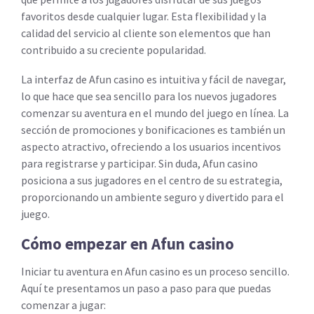
favoritos desde cualquier lugar. Esta flexibilidad y la
calidad del servicio al cliente son elementos que han
contribuido a su creciente popularidad.
La interfaz de Afun casino es intuitiva y fácil de navegar,
lo que hace que sea sencillo para los nuevos jugadores
comenzar su aventura en el mundo del juego en línea. La
sección de promociones y bonificaciones es también un
aspecto atractivo, ofreciendo a los usuarios incentivos
para registrarse y participar. Sin duda, Afun casino
posiciona a sus jugadores en el centro de su estrategia,
proporcionando un ambiente seguro y divertido para el
juego.
Cómo empezar en Afun casino
Iniciar tu aventura en Afun casino es un proceso sencillo.
Aquí te presentamos un paso a paso para que puedas
comenzar a jugar: