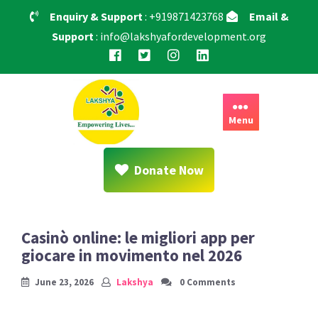
Skip
Enquiry & Support
: +919871423768
Email &
to
Support
: info@lakshyafordevelopment.org
content
Menu
Donate Now
Casinò online: le migliori app per
giocare in movimento nel 2026
June 23, 2026
Lakshya
0 Comments