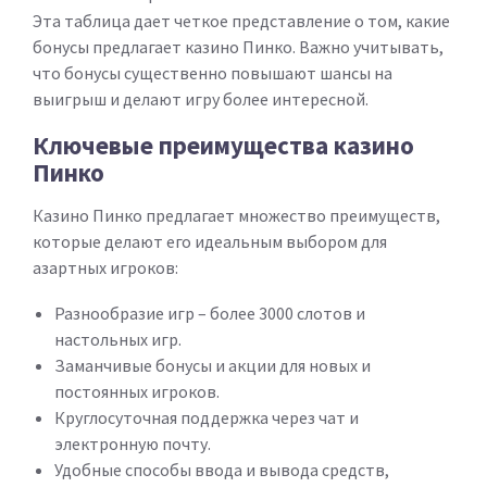
Эта таблица дает четкое представление о том, какие
бонусы предлагает казино Пинко. Важно учитывать,
что бонусы существенно повышают шансы на
выигрыш и делают игру более интересной.
Ключевые преимущества казино
Пинко
Казино Пинко предлагает множество преимуществ,
которые делают его идеальным выбором для
азартных игроков:
Разнообразие игр – более 3000 слотов и
настольных игр.
Заманчивые бонусы и акции для новых и
постоянных игроков.
Круглосуточная поддержка через чат и
электронную почту.
Удобные способы ввода и вывода средств,