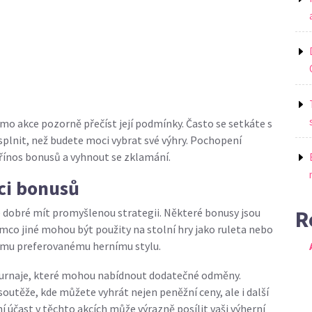
mo akce pozorně přečíst její podmínky. Často se setkáte s
plnit, než budete moci vybrat své výhry. Pochopení
ínos bonusů a vyhnout se zklamání.
ci bonusů
e dobré mít promyšlenou strategii. Některé bonusy jsou
R
mco jiné mohou být použity na stolní hry jako ruleta nebo
šemu preferovanému hernímu stylu.
turnaje, které mohou nabídnout dodatečné odměny.
soutěže, kde můžete vyhrát nejen peněžní ceny, ale i další
í účast v těchto akcích může výrazně posílit vaši výherní