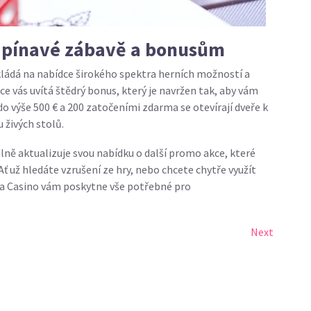
napínavé zábavě a bonusům
akládá na nabídce širokého spektra herních možností a
e vás uvítá štědrý bonus, který je navržen tak, aby vám
do výše 500 € a 200 zatočeními zdarma se otevírají dveře k
 živých stolů.
ně aktualizuje svou nabídku o další promo akce, které
ť už hledáte vzrušení ze hry, nebo chcete chytře využít
ina Casino vám poskytne vše potřebné pro
Next
Next
Post