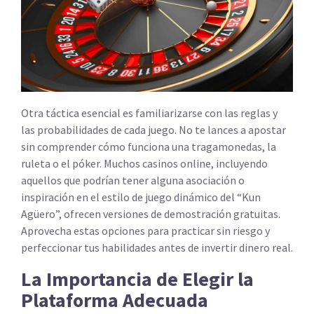
Otra táctica esencial es familiarizarse con las reglas y
las probabilidades de cada juego. No te lances a apostar
sin comprender cómo funciona una tragamonedas, la
ruleta o el póker. Muchos casinos online, incluyendo
aquellos que podrían tener alguna asociación o
inspiración en el estilo de juego dinámico del “Kun
Agüero”, ofrecen versiones de demostración gratuitas.
Aprovecha estas opciones para practicar sin riesgo y
perfeccionar tus habilidades antes de invertir dinero real.
La Importancia de Elegir la
Plataforma Adecuada