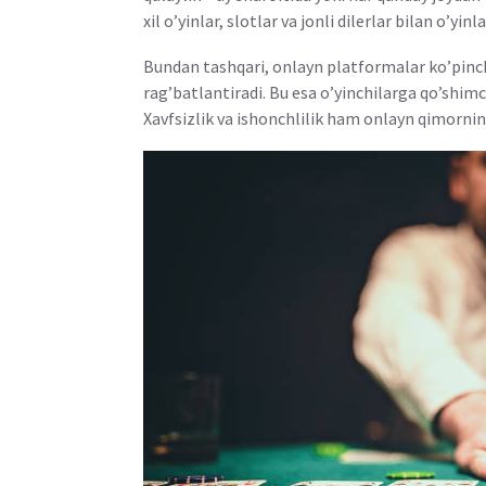
xil o’yinlar, slotlar va jonli dilerlar bilan o’yinl
Bundan tashqari, onlayn platformalar ko’pincha
rag’batlantiradi. Bu esa o’yinchilarga qo’shimch
Xavfsizlik va ishonchlilik ham onlayn qimornin