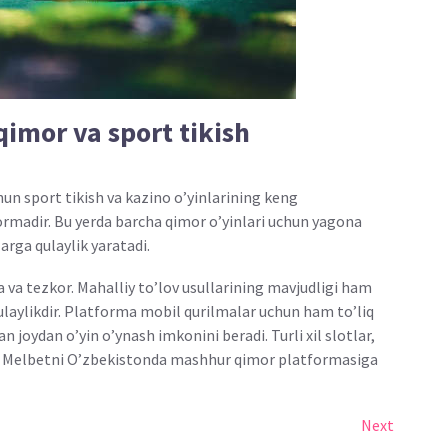
imor va sport tikish
un sport tikish va kazino o’yinlarining keng
ormadir. Bu yerda barcha qimor o’yinlari uchun yagona
rga qulaylik yaratadi.
a va tezkor. Mahalliy to’lov usullarining mavjudligi ham
ulaylikdir. Platforma mobil qurilmalar uchun ham to’liq
n joydan o’yin o’ynash imkonini beradi. Turli xil slotlar,
tlari Melbetni O’zbekistonda mashhur qimor platformasiga
Next
Next