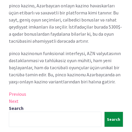
pinco kazino, Azərbaycan onlayn kazino həvəskarları
üçün etibarlı və səxavətli bir platforma kimi tanınır. Bu
sayt, geniş oyun seçimləri, cəlbedici bonuslar və rahat
qeydiyyat imkanları ilə seçilir. İstifadəçilər burada 5300$-
a qədər bonuslardan faydalana bilərlər ki, bu da oyun
təcrübəsini əhəmiyyətli dərəcədə artırır.
pinco kazinonun funksional interfeysi, AZN valyutasının
dəstəklənməsi və təhlükəsiz oyun mühiti, həm yeni
başlayanlar, həm də təcrübəli oyunçular üçün unikal bir
təcrübə təmin edir. Bu, pinco kazinonu Azərbaycanda ən
yaxşı onlayn kazino variantlarından biri halına gətirir.
Post
Previous
Previous
Post
Next
Next
navigation
Post
Search
Search