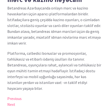
Betandreas Azərbaycanda onlayn mərc və kazino
həvəskarları üçün aparıcı platformalardan biridir.
İstifadəçilərə geniş çeşiddə kazino oyunları, o cümlədən
slotlar, stolüstü oyunlar və canlı diler oyunları təklif edir.
Bundan əlavə, betandreas idman mərcləri üçün də geniş
imkanlar yaradır, müxtəlif idman növlərinə mərc etməyə
imkan verir.
Platforma, cəlbedici bonuslar və promosyonlar,
təhlükəsiz və etibarlı ödəniş üsulları ilə tanınır.
Betandreas, oyunçulara rahat, əyləncəli və təhlükəsiz bir
oyun mühiti təmin etməyi hədəfləyir. İstifadəçi dostu
interfeysi və mobil uyğunluğu sayəsində, hər kəs
istənilən yerdən və istənilən vaxt -ın təklif etdiyi
həyəcanı yaşaya bilər.
Post
Previous
Previous
Post
Next
Next
navigation