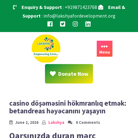
Skip
Enquiry & Support
: +919871423768
Email &
to
Support
: info@lakshyafordevelopment.org
content
Menu
Donate Now
casino döşəməsini hökmranlıq etmək:
betandreas həyəcanını yaşayın
June 2, 2026
Lakshya
0 Comments
Qarşınızda duran mərc