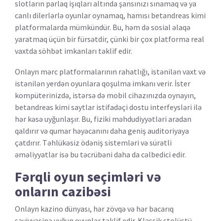
slotların parlaq işıqları altında şansınızı sınamaq və ya
canlı dilerlərlə oyunlar oynamaq, hamısı betandreas kimi
platformalarda mümkündür. Bu, həm də sosial əlaqə
yaratmaq üçün bir fürsətdir, çünki bir çox platforma real
vaxtda söhbət imkanları təklif edir.
Onlayn mərc platformalarının rahatlığı, istənilən vaxt və
istənilən yerdən oyunlara qoşulma imkanı verir. İster
kompüterinizdə, istərsə də mobil cihazınızda oynayın,
betandreas kimi saytlar istifadəçi dostu interfeysləri ilə
hər kəsə uyğunlaşır. Bu, fiziki məhdudiyyətləri aradan
qaldırır və qumar həyəcanını daha geniş auditoriyaya
çatdırır. Təhlükəsiz ödəniş sistemləri və sürətli
əməliyyatlar isə bu təcrübəni daha da cəlbedici edir.
Fərqli oyun seçimləri və
onların cazibəsi
Onlayn kazino dünyası, hər zövqə və hər bacarıq
səviyyəsinə uyğun oyunlar təklif edir. Klassik stolüstü