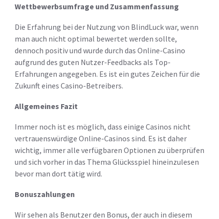
Wettbewerbsumfrage und Zusammenfassung
Die Erfahrung bei der Nutzung von BlindLuck war, wenn
man auch nicht optimal bewertet werden sollte,
dennoch positiv und wurde durch das Online-Casino
aufgrund des guten Nutzer-Feedbacks als Top-
Erfahrungen angegeben. Es ist ein gutes Zeichen für die
Zukunft eines Casino-Betreibers.
Allgemeines Fazit
Immer noch ist es möglich, dass einige Casinos nicht
vertrauenswürdige Online-Casinos sind. Es ist daher
wichtig, immer alle verfügbaren Optionen zu überprüfen
und sich vorher in das Thema Glücksspiel hineinzulesen
bevor man dort tätig wird.
Bonuszahlungen
Wir sehen als Benutzer den Bonus, der auch in diesem