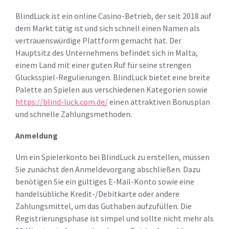
BlindLuck ist ein online Casino-Betrieb, der seit 2018 auf
dem Markt tätig ist und sich schnell einen Namen als
vertrauenswürdige Plattform gemacht hat. Der
Hauptsitz des Unternehmens befindet sich in Malta,
einem Land mit einer guten Ruf für seine strengen
Glücksspiel-Regulierungen. BlindLuck bietet eine breite
Palette an Spielen aus verschiedenen Kategorien sowie
https://blind-luck.com.de/
einen attraktiven Bonusplan
und schnelle Zahlungsmethoden.
Anmeldung
Um ein Spielerkonto bei BlindLuck zu erstellen, müssen
Sie zunächst den Anmeldevorgang abschließen. Dazu
benötigen Sie ein gültiges E-Mail-Konto sowie eine
handelsübliche Kredit-/Debitkarte oder andere
Zahlungsmittel, um das Guthaben aufzufüllen. Die
Registrierungsphase ist simpel und sollte nicht mehr als